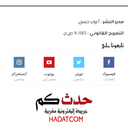
مدير النشر :
أعراب حسن،
ا
لتصريح القانوني :
013/ 9 ص.ح،
تابعونا على
فيسبوك
تويتر
يوتوب
انستغرام
إعجابات
متابعين
مشتركين
متابعين