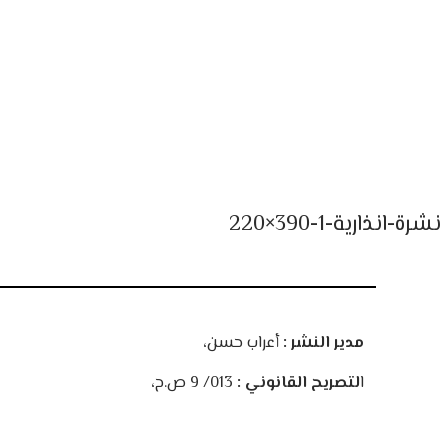
نشرة-انذارية-1-390×220
مدير النشر :
أعراب حسن،
ا
لتصريح القانوني :
013/ 9 ص.ح،