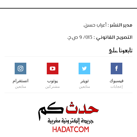
مدير النشر :
أعراب حسن،
ا
لتصريح القانوني :
013/ 9 ص.ح،
تابعونا على
فيسبوك
تويتر
يوتوب
انستغرام
إعجابات
متابعين
مشتركين
متابعين