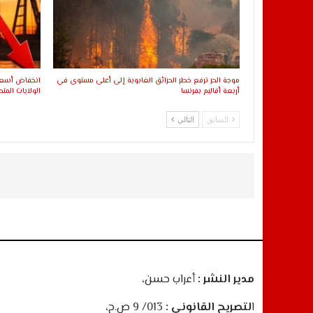
موجة الحر ترفع خطر الحرائق الغابوية إلى أعلى مستوى في
انخفاض أسعار
أربعة أقاليم بفرنسا
الولايات المتح
السابق
التالي
مدير النشر :
أعراب حسن،
ا
لتصريح القانوني :
013/ 9 ص.ح،