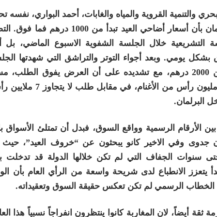
حري والتنمية القروية والمياه والغابات، أحمد البواري، نفسه
سياسي وشعبي متزايد، عقب تصريحه داخل البرلمان بأن أسعار أضاحي العيد تبدأ من
تشريعية خلال الجلسة الشفوية الاسبوع الماضي، بل أي
اق بشكل يومي. وبعد أجواء التوتر والتراشق التي شهدتها الجل
الوزير ليصحح تصريحه، مؤكداً أن الأسعار تبدأ من 2000 درهم، مع تشديده على أن العرض يفوق الطل
معطيات تفيد بأن المغرب يتوفر على أكثر من 30 مليون رأس من
ل البرلمان.
ن الأرقام الرسمية وواقع السوق، فبدل أن تمتلئ الأسواق ب
دون جدوى وفي الاخير كانو يبحثون عن “خروف العيد”، حيث
تى سنوات الجفاف التي لم تكن خلالها الدولة قد تدخلت با
أ يتعزز الانطباع لدى شريحة واسعة من الرأي العام بأن الو
ها الخطاب الرسمي لم تكن تعكس حقيقة السوق وتعقيداته.
ة أيضاً، لان المغاربة كانوا ينتظرون انفراجاً نسبياً هذا الع