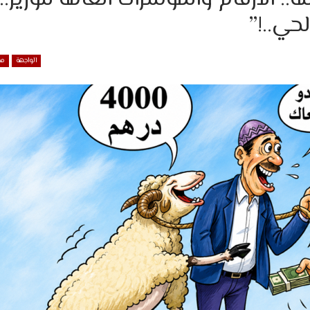
حي..!”
الواجهة
مح