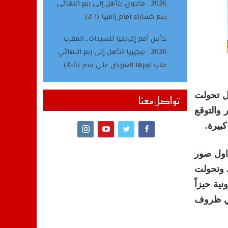
2026 : مالاوي يتأهل إلى ربع النهائي
رغم خسارته أمام زامبيا (1-2)
كأس أمم إفريقيا للسيدات ـ المغرب
2026 : نيجيريا تتأهل إلى ربع النهائي
عقب فوزها العريض على مصر (6-2)
ل تحولت
تواصل معنا
 والتوقع
بيرة.
داول صور
. وتحولت
ية حيزاً
في ظروف