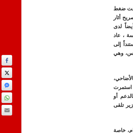
 تحت ضغط
 1000 درهم فما فوق. التصريح أثار
ضاً لدى
سة ، عاد
ب، مستنداً إلى
 الأغنام، في مقابل طلب لا يتجاوز 7 ملايين رأس، وهي
الأضاحي،
 استمرت
لدعم أو
زير تلقى
ام، خاصة