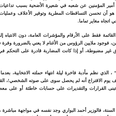
ب أمير المؤمنين عن شعبه في شعيرة الأضحية بسبب تداعيات
د هو أن تحسن التساقطات المطرية وتوفير الأعلاف وعمليات 
 اتجاه مغاير تماما.
القائمة فقط على الأرقام والمؤشرات العامة، دون الانتباه 
، فوجود ملايين الرؤوس من الأغنام لا يعني بالضرورة وفرة 
ق غير مضبوطة، أو إذا كانت المضاربة قادرة على التحكم في 
الذي نظم مأدبة فاخرة ليلة انتهاء حملته الانتخابية، بعدما 
ف يوم الاقتراع أنه لم يحصل سوى على صوته الشخصي!، الق
بنى القرارات والتقديرات على حسابات خاطئة أو على معط
 السنة، فالوزير أحمد البواري وجد نفسه في مواجهة مباشرة