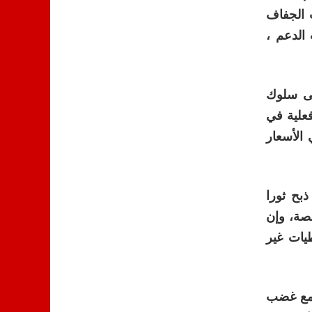
 الجفاف
الدعم ،
إلى سلوك
فعلية في
الأسعار
ذبح ثورا
صة، وإن
يات غير
 مع غضب