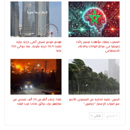
المغرب يمتلك مؤهلات ليصبح رائدا
هونغ كونغ تسجل أعلى درجة حرارة
إفريقيا في مراكز البيانات والذكاء
بلغت 36,9 درجة مئوية.. منذ حوالي 150
الاصطناعي
عاما
الصين: نشرة انذارية من المستوى الأحمر
كندا: إجلاء أكثر من 20 ألف شخص من
مع اقتراب الإعصار “دولفين”
منازلهم جراء حرائق غابات غرب البلاد
السابق
التالي