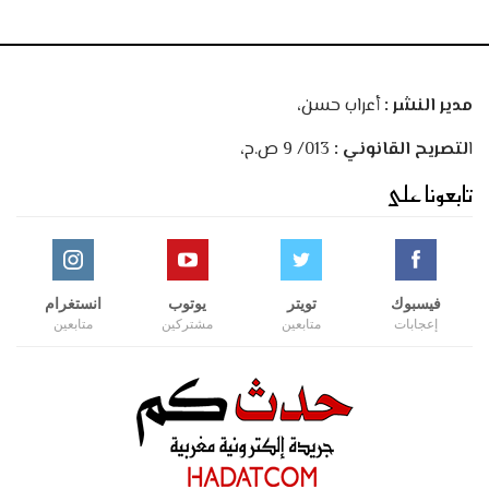
مدير النشر :
أعراب حسن،
ا
لتصريح القانوني :
013/ 9 ص.ح،
تابعونا على
فيسبوك
تويتر
يوتوب
انستغرام
إعجابات
متابعين
مشتركين
متابعين