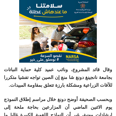
وقال قائد المشروع، ونائب عميد كلية حماية النباتات
بجامعة نانجينغ دونغ شا منغ إن الصين تواجه تفشيا متكررا
للآفات الزراعية ومشكلة بارزة تتعلق بمقاومة المبيدات.
وبحسب الصحيفة أوضح دونغ خلال مراسم إطلاق النموذج
يوم الاثنين الماضي أن المزارعين بحاجة ملحة إلى
إرشادات مهنية، غير أن النماذج اللغوية الكبيرة غالبا ما