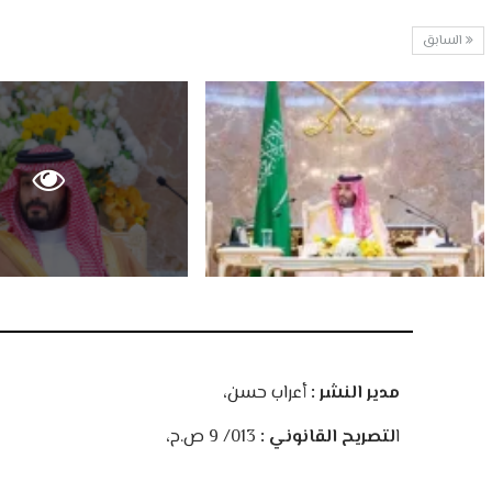
السابق
مدير النشر :
أعراب حسن،
ا
لتصريح القانوني :
013/ 9 ص.ح،