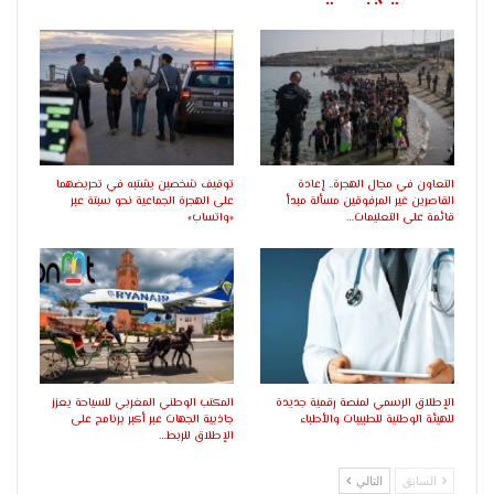
التعاون في مجال الهجرة.. إعادة
توقيف شخصين يشتبه في تحريضهما
القاصرين غير المرفوقين مسألة مبدأ
على الهجرة الجماعية نحو سبتة عبر
قائمة على التعليمات…
«واتساب»
الإطلاق الرسمي لمنصة رقمية جديدة
المكتب الوطني المغربي للسياحة يعزز
للهيئة الوطنية للطبيبات والأطباء
جاذبية الجهات عبر أكبر برنامج على
الإطلاق للربط…
السابق
التالي