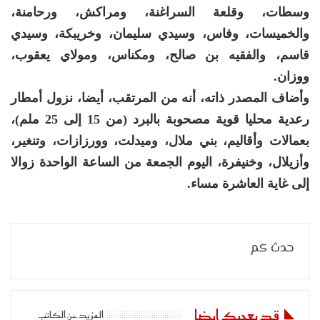
وسطات، وقلعة السراغنة، ومراكش، ورحامنة،
والخميسات، وفاس، وسيدي سليمان، وخريبكة، وسيدي
قاسم، والفقيه بن صالح، ومكناس، ومولاي يعقوب،
ووزان.
وأضاف المصدر ذاته، أنه من المرتقب، أيضا، نزول أمطار
رعدية محليا قوية مصحوبة بالبرد (من 15 إلى 25 ملم)،
بعمالات وأقاليم، بني ملال، وميدلت، وورزازات، وتنغير،
وأزيلال، وخنيفرة، اليوم الجمعة من الساعة الواحدة زوالا
إلى غاية العاشرة مساء.
حدث كم
قد يعجبك ايضا
المزيد عن الكاتب