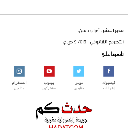
مدير النشر :
أعراب حسن،
ا
لتصريح القانوني :
013/ 9 ص.ح،
تابعونا على
فيسبوك
تويتر
يوتوب
انستغرام
إعجابات
متابعين
مشتركين
متابعين