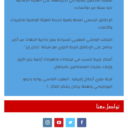
توقيف شخصين يشتبه في تحريضهما على الهجرة الجماعية
نحو سبتة عبر «واتساب»
الإطلاق الرسمي لمنصة رقمية جديدة للهيئة الوطنية للطبيبات
والأطباء
المكتب الوطني المغربي للسياحة يعزز جاذبية الجهات عبر أكبر
برنامج على الإطلاق للربط الجوي مع شركة “رايان إير”
أمطار غزيرة تتسبب في فيضانات وانهيارات أرضية بجزر الأزور
وإجلاء عشرات المصطافين بالبرتغال
قرعة دوري أبطال إفريقيا.. المغرب الفاسي يواجه رحيمو
البوركينابي ونهضة بركان ينتظر الفائز ..!
تواصل معنا