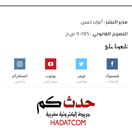
مدير النشر :
أعراب حسن،
ا
لتصريح القانوني :
013/ 9 ص.ح،
تابعونا على
فيسبوك
تويتر
يوتوب
انستغرام
إعجابات
متابعين
مشتركين
متابعين