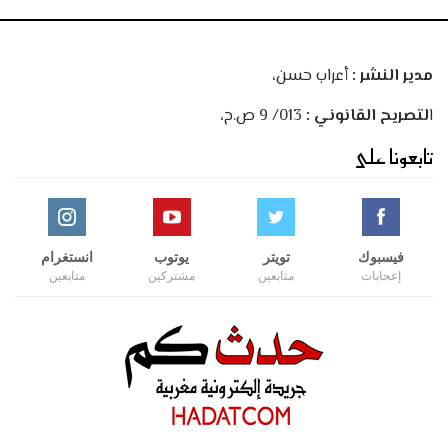
مدير النشر :
أعراب حسن،
ا
لتصريح القانوني :
013/ 9 ص.ح،
تابعونا على
فيسبوك
تويتر
يوتوب
انستغرام
إعجابات
متابعين
مشتركين
متابعين