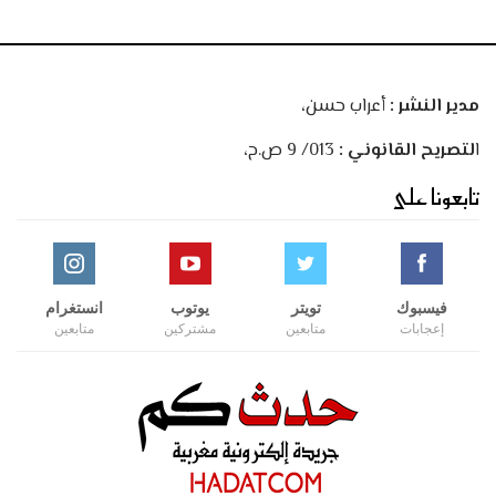
مدير النشر :
أعراب حسن،
ا
لتصريح القانوني :
013/ 9 ص.ح،
تابعونا على
فيسبوك
تويتر
يوتوب
انستغرام
إعجابات
متابعين
مشتركين
متابعين