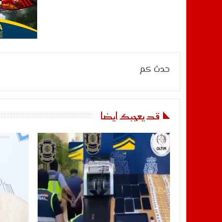
حدث كم
قد يعجبك ايضا