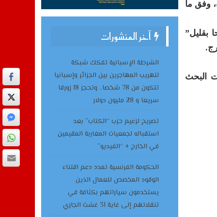
، وفق ما
ا بقليل”
آخر المنشورات
رج.
الشرطة الإسبانية تفكك شبكة
لتهريب المهاجرين بين الجزائر وإسبانيا
احا، مفيدا بأن عمليات البحث
تتكون من 78 شخصا.. وتحجز 18 زورقا
سريعا و 28 مليون دولار
تصريح لزعيم حزب “الكتاب” بعد
استقباله لجمعيات المغاربة المقيمين
في الخارج + “الفيديو”
الحكومة الفرنسية تمدد دعم اقتناء
الوقود المخصص للعمال الذين
يستخدمون سياراتهم بكثافة في
تنقلاتهم إلى غاية 31 غشت الجاري