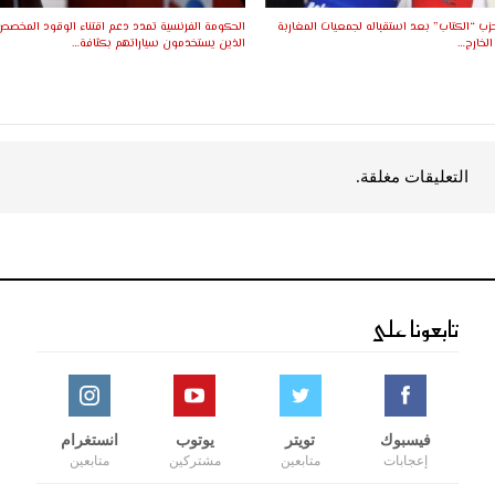
زب “الكتاب” بعد استقباله لجمعيات المغاربة
الحكومة الفرنسية تمدد دعم اقتناء الوقود المخص
الخارج…
الذين يستخدمون سياراتهم بكثافة…
التعليقات مغلقة.
تابعونا على
فيسبوك
تويتر
يوتوب
انستغرام
إعجابات
متابعين
مشتركين
متابعين