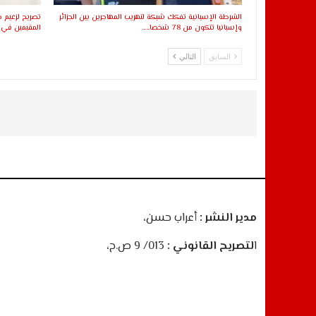
الشرطة الإسبانية تفكك شبكة لتهريب المهاجرين بين الجزائر
تصريح لزعيم ح
وإسبانيا تتكون من 78 شخصا..…
المقيمين في 
السابق
التالي
مدير النشر :
أعراب حسن،
ا
لتصريح القانوني :
013/ 9 ص.ح،