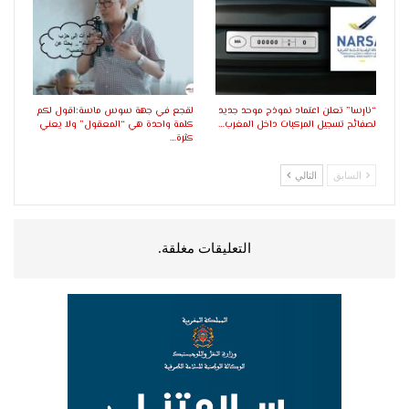
“نارسا” تعلن اعتماد نموذج موحد جديد
لقجع في جهة سوس ماسة:اقول لكم
لصفائح تسجيل المركبات داخل المغرب…
كلمة واحدة هي “المعقول” ولا يعني
كثرة…
السابق
التالي
التعليقات مغلقة.