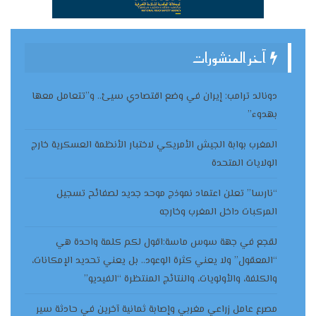
آخر المنشورات
دونالد ترامب: إيران في وضع اقتصادي سيئ.. و”تتعامل معها
بهدوء”
المغرب بوابة الجيش الأمريكي لاختبار الأنظمة العسكرية خارج
الولايات المتحدة
“نارسا” تعلن اعتماد نموذج موحد جديد لصفائح تسجيل
المركبات داخل المغرب وخارجه
لقجع في جهة سوس ماسة:اقول لكم كلمة واحدة هي
“المعقول” ولا يعني كثرة الوعود.. بل يعني تحديد الإمكانات،
والكلفة، والأولويات، والنتائج المنتظرة “الفيديو”
مصرع عامل زراعي مغربي وإصابة ثمانية آخرين في حادثة سير