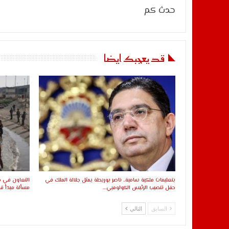
حدث كم
قد يعجبك ايضا
بتعليمات ملكية سامية.. ناصر بوريطة يمثل جلالة الملك في
التعاون في مج
حفل تنصيب الرئيس الكولومبي…
مسألة مبدأ قا
السابق
التالي