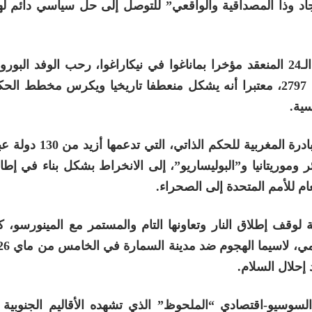
اد وذا المصداقية والواقعي” للتوصل إلى حل سياسي دائم لهذ
وفي تصريح رسمي خلال المؤتمر الإقليمي للجنة الـ24 المنعقد مؤخرا بماناغوا في نيكاراغوا، رحب الوفد
بالاعتماد التاريخي لقرار مجلس الأمن الدولي رقم 2797، معتبرا أنه يشكل منعطفا تاريخيا ويكرس مخ
سية.
كما أبرز الوفد الدينامية الدولية المتنامية لصالح المبادر
 وموريتانيا و”البوليساريو”، إلى الانخراط بشكل بناء في إطار
 للأمم المتحدة إلى الصحراء.
وقف إطلاق النار وتعاونها التام والمستمر مع المينورسو، ك
إحلال السلام.
السوسيو-اقتصادي “الملحوظ” الذي تشهده الأقاليم الجنوبية 