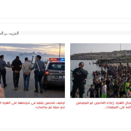
المزيد عن ال
ال الهجرة.. إعادة القاصرين غير المرفوقين
توقيف شخصين يشتبه في تحريضهما على الهجرة ال
ئمة على التعليمات…
نحو سبتة عبر «واتساب»