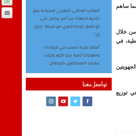
مما ساهم
المكتب الوطني المغربي للسياحة يعزز
جاذبية الجهات عبر أكبر برنامج على
الإطلاق للربط الجوي مع شركة “رايان
 من خلال
إير”
اطية، في
أمطار غزيرة تتسبب في فيضانات
وانهيارات أرضية بجزر الأزور وإجلاء
عشرات المصطافين بالبرتغال
لجهويتين
تواصل معنا
ي توزيع