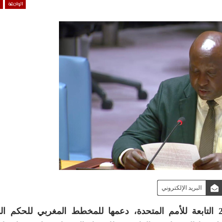
الواجهة
البريد الإلكتروني
جددت جمهورية بوروندي، أمام أعضاء لجنة الـ24 التابعة للأمم المتحدة، دعمها للمخطط المغربي لل