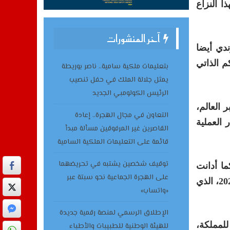
ا النزاع
آخر المنشورات
 البوروندي أيضا
طط الحكم الذاتي
بتعليمات ملكية سامية.. ناصر بوريطة
يمثل جلالة الملك في حفل تنصيب
الرئيس الكولومبي الجديد
ة المغربية للحكم الذاتي، التي تدعمها أزيد من 130 دولة عبر العالم،
التعاون في مجال الهجرة.. إعادة
 العملية
القاصرين غير المرفوقين مسألة مبدأ
قائمة على التعليمات الملكية السامية
توقيف شخصين يشتبه في تحريضهما
ما أدانت
على الهجرة الجماعية نحو سبتة عبر
بشدة أي عمل من شأنه أن يقوض الاستقرار الإقليمي، لاسيما الهجوم ضد مدينة السمارة في الخامس من ماي 2026، الذي
«واتساب»
الإطلاق الرسمي لمنصة رقمية جديدة
للمملكة،
للهيئة الوطنية للطبيبات والأطباء