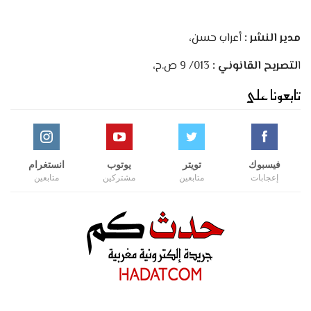
مدير النشر :
أعراب حسن،
ا
لتصريح القانوني :
013/ 9 ص.ح،
تابعونا على
فيسبوك
تويتر
يوتوب
انستغرام
إعجابات
متابعين
مشتركين
متابعين