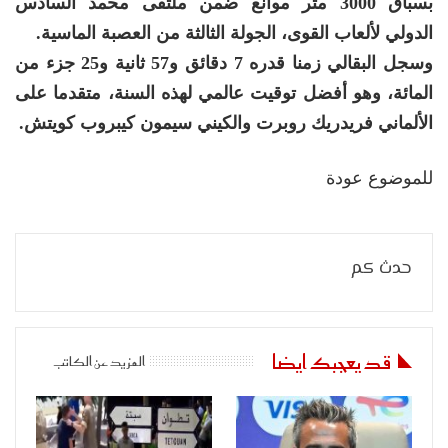
بسباق 3000 متر موانع ضمن ملتقى محمد السادس
الدولي لألعاب القوى، الجولة الثالثة من العصبة الماسية.
وسجل البقالي زمنا قدره 7 دقائق و57 ثانية و25 جزء من
المائة، وهو أفضل توقيت عالمي لهذه السنة، متقدما على
الألماني فريدريك روبرت والكيني سيمون كيبروب كويتش.
للموضوع عودة
حدث كم
قد يعجبك ايضا
المزيد عن الكاتب