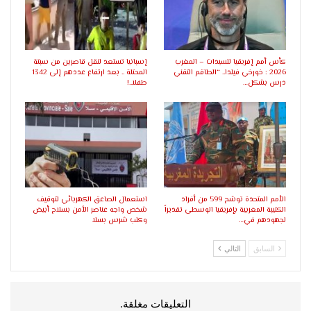
كأس أمم إفريقيا للسيدات – المغرب
إسبانيا تستعد لنقل قاصرين من سبتة
2026 : خورخي فيلدا.. “الطاقم التقني
المحتلة .. بعد ارتفاع عددهم إلى 1342
درس بشكل…
طفلا..!
الأمم المتحدة توشح 599 من أفراد
استعمال الصاعق الكهربائي لتوقيف
الكتيبة المغربية بإفريقيا الوسطى تقديراً
شخص واجه عناصر الأمن بسلاح أبيض
لجهودهم في…
وكلب شرس بسلا
السابق
التالي
التعليقات مغلقة.