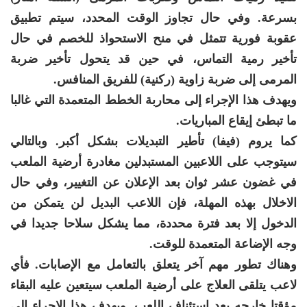
بسرعة. وفي حال تجاوز الوقت المحدد، سيتم تطبيق
عقوبة فورية تتمثل في منح الاستحواذ للخصم في حال
تأخير رمية التماس، في حين قد يتحول تأخير ضربة
المرمى إلى ضربة زاوية (ركنية) للفريق المنافس.
ويهدف هذا الإجراء إلى محاربة الخطط المتعمدة التي غالبا
ما تبطئ إيقاع المباريات.
كما يروم (فيفا) تأطير التبديلات بشكل أكبر. وبالتالي
سيتوجب على اللاعبين المستبدلين مغادرة أرضية الملعب
في غضون عشر ثوان بعد الإعلان عن التغيير، وفي حال
الاخلال بهذه المهلة، فإن اللاعب البديل لن يتمكن من
الدخول إلا بعد فترة محددة، مما يشكل سلاحا جديدا في
وجه الإضاعة المتعمدة للوقت.
وهناك تطور مهم آخر يتعلق بالتعامل مع الإصابات. فأي
لاعب يتلقى العلاج على أرضية الملعب سيتعين عليه البقاء
مؤقتا خارجه بعد استئناف اللعب. ويهدف هذا الإجراء إلى