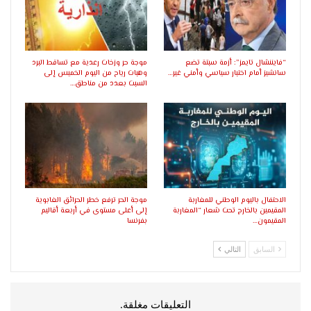
“فايننشال تايمز”: أزمة سبتة تضع
موجة حر وزخات رعدية مع تساقط البرد
سانشيز أمام اختبار سياسي وأمني غير…
وهبات رياح من اليوم الخميس إلى
السبت بعدد من مناطق…
الاحتفال باليوم الوطني للمغاربة
موجة الحر ترفع خطر الحرائق الغابوية
المقيمين بالخارج تحت شعار “المغاربة
إلى أعلى مستوى في أربعة أقاليم
المقيمون…
بفرنسا
السابق
التالي
التعليقات مغلقة.