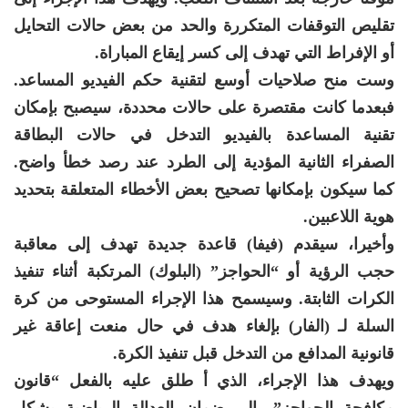
تقليص التوقفات المتكررة والحد من بعض حالات التحايل
أو الإفراط التي تهدف إلى كسر إيقاع المباراة.
وست منح صلاحيات أوسع لتقنية حكم الفيديو المساعد.
فبعدما كانت مقتصرة على حالات محددة، سيصبح بإمكان
تقنية المساعدة بالفيديو التدخل في حالات البطاقة
الصفراء الثانية المؤدية إلى الطرد عند رصد خطأ واضح.
كما سيكون بإمكانها تصحيح بعض الأخطاء المتعلقة بتحديد
هوية اللاعبين.
وأخيرا، سيقدم (فيفا) قاعدة جديدة تهدف إلى معاقبة
حجب الرؤية أو “الحواجز” (البلوك) المرتكبة أثناء تنفيذ
الكرات الثابتة. وسيسمح هذا الإجراء المستوحى من كرة
السلة لـ (الفار) بإلغاء هدف في حال منعت إعاقة غير
قانونية المدافع من التدخل قبل تنفيذ الكرة.
ويهدف هذا الإجراء، الذي أ طلق عليه بالفعل “قانون
مكافحة الحواجز”، إلى ضمان العدالة الرياضية بشكل