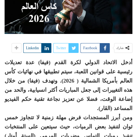
Linkedin
Twitter
Facebook
شارك
أدخل الاتحاد الدولي لكرة القدم (فيفا) عدة تعديلات
رئيسية على قوانين اللعبة، سيتم تطبيقها في نهائيات كأس
العالم بأمريكا الشمالية ( 2026). وتهدف (فيفا) من خلال
هذه التغييرات إلى جعل المباريات أكثر انسيابية، والحد من
إضاعة الوقت، فضلا عن تعزيز نجاعة تقنية حكم الفيديو
المساعد (الڤار).
ومن أبرز المستجدات فرض مهلة زمنية لا تتجاوز خمس
ثوان لتنفيذ بعض الرميات، حيث سيتعين على المنتخبات
تنفيذ رميات التماس وضربات المرمى (الستة أمتار)