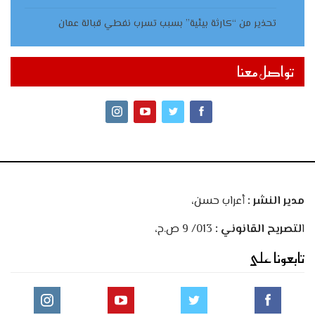
تحذير من “كارثة بيئية” بسبب تسرب نفطي قبالة عمان
تواصل معنا
مدير النشر :
أعراب حسن،
ا
لتصريح القانوني :
013/ 9 ص.ح،
تابعونا على