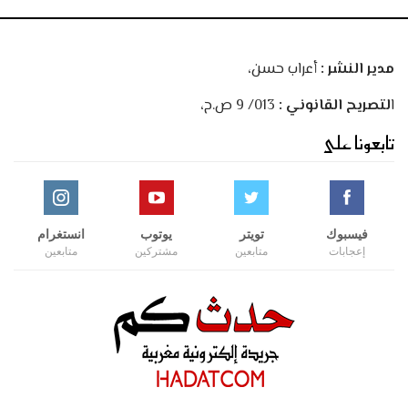
مدير النشر :
أعراب حسن،
ا
لتصريح القانوني :
013/ 9 ص.ح،
تابعونا على
فيسبوك
تويتر
يوتوب
انستغرام
إعجابات
متابعين
مشتركين
متابعين