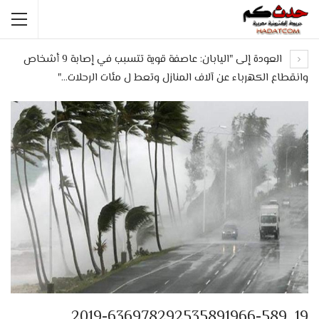
العودة إلى "اليابان: عاصفة قوية تتسبب في إصابة 9 أشخاص
وانقطاع الكهرباء عن آلاف المنازل وتعط ل مئات الرحلات…"
19_2019-636978292535891966-589