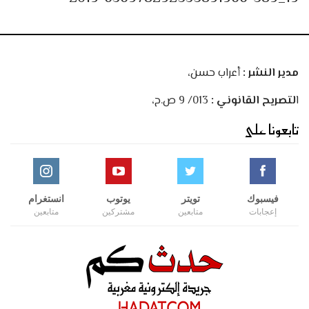
مدير النشر :
أعراب حسن،
ا
لتصريح القانوني :
013/ 9 ص.ح،
تابعونا على
فيسبوك
تويتر
يوتوب
انستغرام
إعجابات
متابعين
مشتركين
متابعين