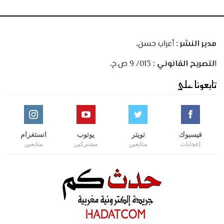
مدير النشر :
أعراب حسن،
ا
لتصريح القانوني :
013/ 9 ص.ح،
تابعونا على
فيسبوك
تويتر
يوتوب
انستغرام
إعجابات
متابعين
مشتركين
متابعين