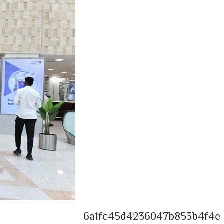
6a1fc45d4236047b853b4f4e