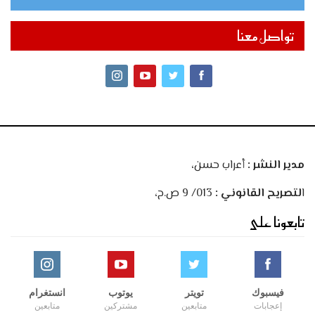
تواصل معنا
مدير النشر :
أعراب حسن،
ا
لتصريح القانوني :
013/ 9 ص.ح،
تابعونا على
فيسبوك
تويتر
يوتوب
انستغرام
إعجابات
متابعين
مشتركين
متابعين