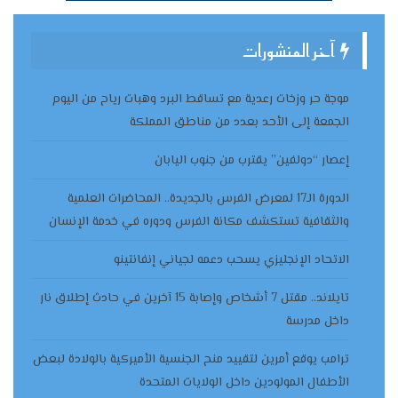
آخر المنشورات
موجة حر وزخات رعدية مع تساقط البرد وهبات رياح من اليوم
الجمعة إلى الأحد بعدد من مناطق المملكة
إعصار “دولفين” يقترب من جنوب اليابان
الدورة الـ17 لمعرض الفرس بالجديدة.. المحاضرات العلمية
والثقافية تستكشف مكانة الفرس ودوره في خدمة الإنسان
الاتحاد الإنجليزي يسحب دعمه لجياني إنفانتينو
تايلاند.. مقتل 7 أشخاص وإصابة 15 آخرين في حادث إطلاق نار
داخل مدرسة
ترامب يوقع أمرين لتقييد منح الجنسية الأميركية بالولادة لبعض
الأطفال المولودين داخل الولايات المتحدة