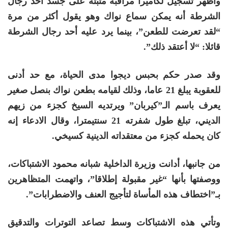
وأظهر تسجيل لكاميرا مراقبة مثبتة على جسد أحد رجال
الشرطة أنه يمكن سماع نواك وهو يقول أكثر من مرة
“لقد تعرضت للطعن”، بينما يرد عليه أحد رجال الشرطة
قائلا: “لا أعتقد ذلك”.
وقد صدر حكم بحبس ديجوا مدى الحياة، مع حد أدنى
للعقوبة يبلغ 21 عاما، وذلك لقيامه بطعن نواك بنصل صغير
يعرف باسم الـ”كيربان” ويرتديه السيخ كجزء من زيهم
الديني، تبلغ طول شفرته 21 سنتيمترا، وقال الادعاء إنه
كان يحمله كجزء من معتقداته الدينية كسيخي.
من جانبها، أدانت وزيرة الداخلية شبانه محمود الاشتباكات،
ووصفتها بأنها “غير مقبولة إطلاقا”، واتهمت المتظاهرين
بـ”اختطاف هذه المأساة لتأجيج العنف والاضطرابات”.
وتأتي هذه الاشتباكات وسط تصاعد التوترات والتدقيق