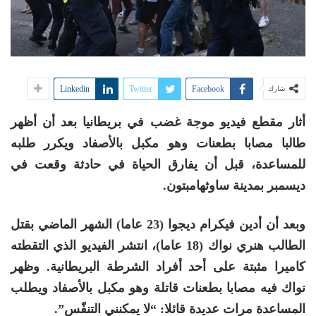
Linkedin
Twitter
Facebook
شارك
أثار مقطع فيديو موجة غضب في بريطانيا بعد أن أظهر
طالبا مصابا بطعنات وهو مكبل بالأصفاد ويكرر طلبه
للمساعدة، قبل أن يفارق الحياة في حادثة وقعت في
ديسمبر بمدينة ساوثهامبتون.
وبعد أن أدين فيكرام ديجوا (23 عاما) الشهر الماضي بقتل
الطالب هنري نواك (18 عاما)، انتشر الفيديو الذي التقطته
كاميرا مثبتة على أحد أفراد الشرطة البريطانية. وظهر
نواك فيه مصابا بطعنات قاتلة وهو مكبل بالأصفاد ويطلب
المساعدة مرات عديدة قائلا: “لا يمكنني التنفّس”.