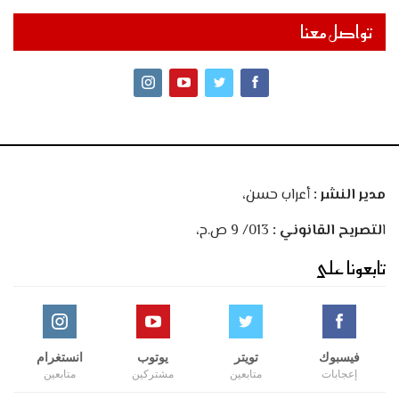
تواصل معنا
مدير النشر :
أعراب حسن،
ا
لتصريح القانوني :
013/ 9 ص.ح،
تابعونا على
فيسبوك
تويتر
يوتوب
انستغرام
إعجابات
متابعين
مشتركين
متابعين