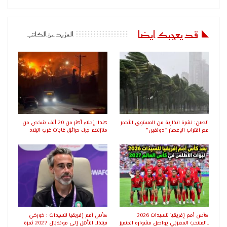
قد يعجبك ايضا
المزيد عن الكاتب
الصين: نشرة انذارية من المستوى الأحمر
كندا: إجلاء أكثر من 20 ألف شخص من
مع اقتراب الإعصار “دولفين”
منازلهم جراء حرائق غابات غرب البلاد
كأس أمم إفريقيا للسيدات 2026
كأس أمم إفريقيا للسيدات : خورخي
..المنتخب المغربي يواصل مشواره المتميز
فيلدا.. التأهل إلى مونديال 2027 ثمرة