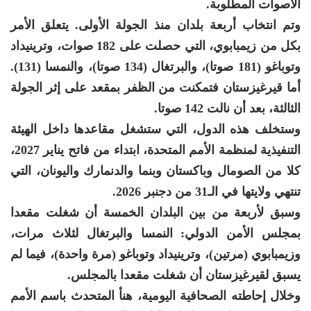
الأصوات المطلوبة.
وتم انتخاب أربعة بلدان منذ الجولة الأولى. يتعلق الأمر
بكل من زيمبابوي، التي حصلت على 182 صوات، وترينيداد
وتوباغو (181 صوتا)، والبرتغال (134 صوتا)، والنمسا (131).
أما قيرغيزستان فتمكنت من الظفر بمقعد على إثر الجولة
الثالثة، بعد أن نالت 142 صوتا.
وستخلف هذه الدول، التي ستشغل مقاعدها داخل الهيئة
التنفيذية لمنظمة الأمم المتحدة، ابتداء من فاتح يناير 2027،
كلا من الصومال وباكستان وبنما والدنمارك واليونان، التي
تنتهي ولايتها في الـ31 من دجنبر 2026.
وسبق لأربعة من بين البلدان الخمسة أن شغلت مقعدا
بمجلس الأمن الدولي: النمسا والبرتغال لثلاث مرات،
وزيمبابوي (مرتين)، وترينيداد وتوباغو (مرة واحدة)، فيما لم
يسبق لقيرغيزستان أن شغلت مقعدا بالمجلس.
وخلال إحاطته الصحافية اليومية، هنأ المتحدث باسم الأمم