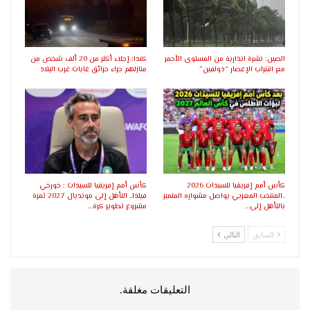
الصين: نشرة انذارية من المستوى الأحمر
كندا: إجلاء أكثر من 20 ألف شخص من
مع اقتراب الإعصار “دولفين”
منازلهم جراء حرائق غابات غرب البلاد
كأس أمم إفريقيا للسيدات 2026
كأس أمم إفريقيا للسيدات : خورخي
..المنتخب المغربي يواصل مشواره المتميز
فيلدا.. التأهل إلى مونديال 2027 ثمرة
بالتأهل إلى…
مشروع تطوير كرة…
السابق
التالي
التعليقات مغلقة.