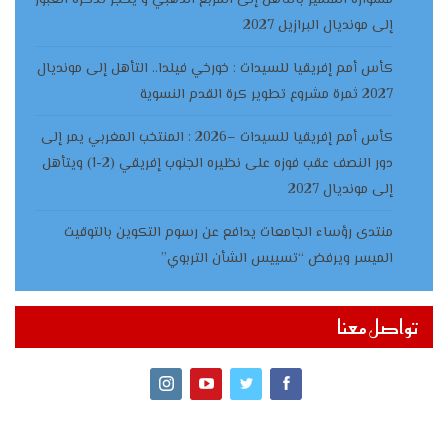
مشواره المتميز بالتأهل إلى المربع الذهبي و يحجز تذكرة العبور
إلى مونديال البرازيل 2027
كأس أمم إفريقيا للسيدات : خورخي فيلدا.. التأهل إلى مونديال
2027 ثمرة مشروع تطوير كرة القدم النسوية
كأس أمم إفريقيا للسيدات –2026 : المنتخب المغربي يمر إلى
دور النصف عقب فوزه على نظيره الجنوب إفريقي (2-1) ويتأهل
إلى مونديال 2027
منتدى رؤساء الجامعات يدافع عن رسوم التكوين بالتوقيت
الميسر ويرفض “تسييس الشأن التربوي”
تواصل معنا