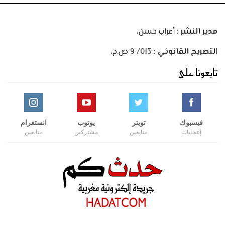
مدير النشر :
أعراب حسن،
ا
لتصريح القانوني :
013/ 9 ص.ح،
تابعونا على
فيسبوك
تويتر
يوتوب
انستغرام
إعجابات
متابعين
مشتركين
متابعين