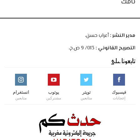
تامك
مدير النشر :
أعراب حسن،
ا
لتصريح القانوني :
013/ 9 ص.ح،
تابعونا على
فيسبوك
تويتر
يوتوب
انستغرام
إعجابات
متابعين
مشتركين
متابعين