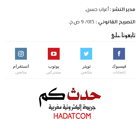
مدير النشر :
أعراب حسن،
ا
لتصريح القانوني :
013/ 9 ص.ح،
تابعونا على
فيسبوك
تويتر
يوتوب
انستغرام
إعجابات
متابعين
مشتركين
متابعين