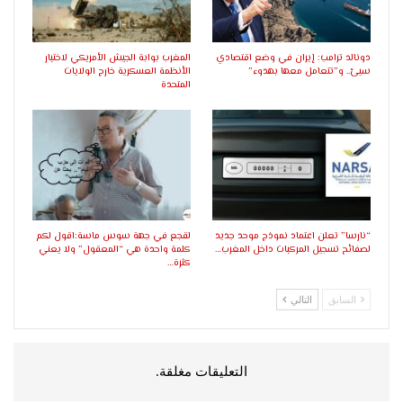
دونالد ترامب: إيران في وضع اقتصادي
المغرب بوابة الجيش الأمريكي لاختبار
سيئ.. و”تتعامل معها بهدوء”
الأنظمة العسكرية خارج الولايات
المتحدة
“نارسا” تعلن اعتماد نموذج موحد جديد
لقجع في جهة سوس ماسة:اقول لكم
لصفائح تسجيل المركبات داخل المغرب…
كلمة واحدة هي “المعقول” ولا يعني
كثرة…
السابق
التالي
التعليقات مغلقة.