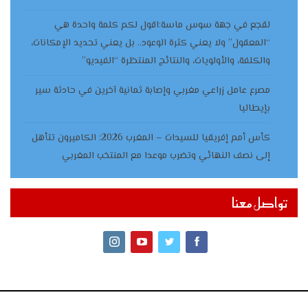
لقجع في جهة سوس ماسة:اقول لكم كلمة واحدة هي
“المعقول” ولا يعني كثرة الوعود.. بل يعني تحديد الإمكانات،
والكلفة، والأولويات، والنتائج المنتظرة “الفيديو”
مصرع عامل زراعي مغربي وإصابة ثمانية آخرين في حادثة سير
بإيطاليا
كأس أمم إفريقيا للسيدات – المغرب 2026: الكاميرون تتأهل
إلى نصف النهائي وتضرب موعدا مع المنتخب المغربي
تواصل معنا