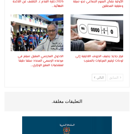
الأولية بشأن العبور الجماعي نحو سبتة
2026 (كرة القدم ).. الكشف عن اللائحة
ومليلية المحتلتين
النهائية…
قرار جديد يضيف الحروف اللاتينية إلى
الدخول المدرسي المقبل سیتم في
لوحات ترقيم المركبات بالمغرب
موعده الرسمي المحدد سلفا طبقا
لمقتضیات المقرر الوزاري…
السابق
التالي
التعليقات مغلقة.