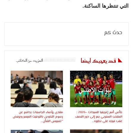
التي تنتظرها الساكنة.
حدث كم
قد يعجبك ايضا
المزيد عن الكاتب
كأس أمم إفريقيا للسيدات –2026 :
منتدى رؤساء الجامعات يدافع عن
المنتخب المغربي يمر إلى دور النصف
رسوم التكوين بالتوقيت الميسر ويرفض
عقب فوزه على نظيره…
“تسييس الشأن…