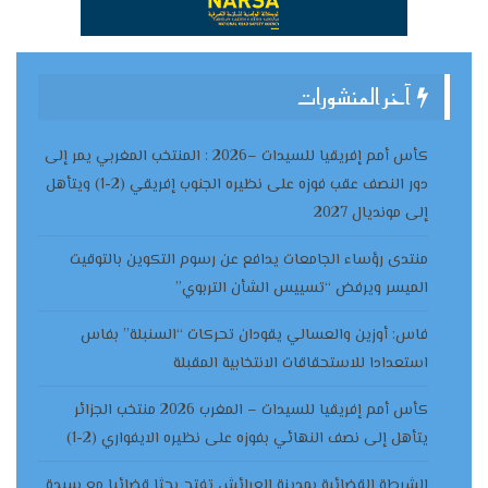
آخر المنشورات
كأس أمم إفريقيا للسيدات –2026 : المنتخب المغربي يمر إلى
دور النصف عقب فوزه على نظيره الجنوب إفريقي (2-1) ويتأهل
إلى مونديال 2027
منتدى رؤساء الجامعات يدافع عن رسوم التكوين بالتوقيت
الميسر ويرفض “تسييس الشأن التربوي”
فاس: أوزين والعسالي يقودان تحركات “السنبلة” بفاس
استعدادا للاستحقاقات الانتخابية المقبلة
كأس أمم إفريقيا للسيدات – المغرب 2026 منتخب الجزائر
يتأهل إلى نصف النهائي بفوزه على نظيره الايفواري (2-1)
الشرطة القضائية بمدينة العرائش تفتح بحثا قضائيا مع سيدة