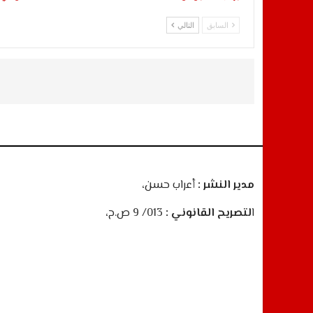
السابق
التالي
مدير النشر :
أعراب حسن،
ا
لتصريح القانوني :
013/ 9 ص.ح،