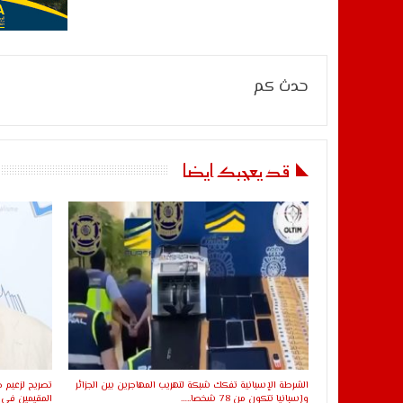
حدث كم
قد يعجبك ايضا
الشرطة الإسبانية تفكك شبكة لتهريب المهاجرين بين الجزائر
تصريح لزعيم ح
وإسبانيا تتكون من 78 شخصا..…
المقيمين في 