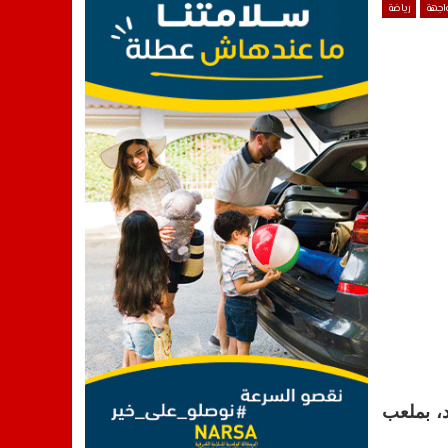
واجهة
رياضة
د، بملعب