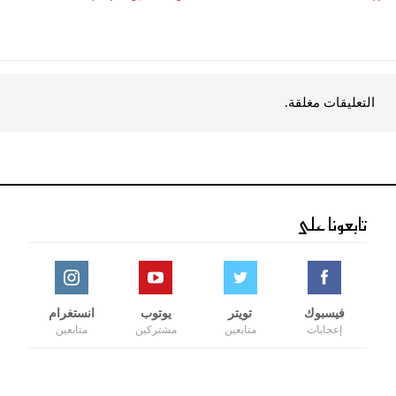
التعليقات مغلقة.
تابعونا على
فيسبوك
تويتر
يوتوب
انستغرام
إعجابات
متابعين
مشتركين
متابعين