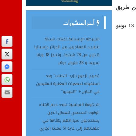
عن طريق
آخر المنشورات
وشكلت هذه المواجهة آخر مباراة ودية لأسود الأطلس قبل دخولهم غمار كأس العالم بمواجهة البرازيل، في 13 يونيو
الشرطة الإسبانية تفكك شبكة
لتهريب المهاجرين بين الجزائر وإسبانيا
تتكون من 78 شخصا.. وتحجز 18 زورقا
سريعا و 28 مليون دولار
تصريح لزعيم حزب “الكتاب” بعد
استقباله لجمعيات المغاربة المقيمين
في الخارج + “الفيديو”
الحكومة الفرنسية تمدد دعم اقتناء
الوقود المخصص للعمال الذين
يستخدمون سياراتهم بكثافة في
تنقلاتهم إلى غاية 31 غشت الجاري