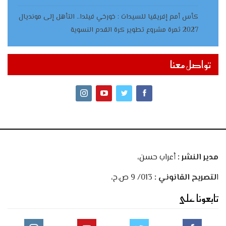
كأس أمم إفريقيا للسيدات : خورخي فيلدا.. التأهل إلى مونديال
2027 ثمرة مشروع تطوير كرة القدم النسوية
تواصل معنا
مدير النشر :
أعراب حسن،
ا
لتصريح القانوني :
013/ 9 ص.ح،
تابعونا على