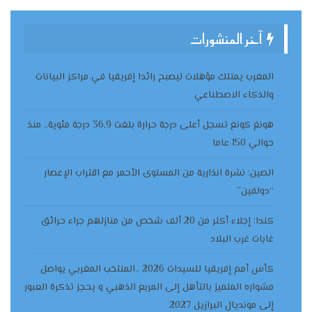
آخر المنشورات
المغرب يمتلك مؤهلات ليصبح رائدا إفريقيا في مراكز البيانات
والذكاء الاصطناعي
هونغ كونغ تسجل أعلى درجة حرارة بلغت 36,9 درجة مئوية.. منذ
حوالي 150 عاما
الصين: نشرة انذارية من المستوى الأحمر مع اقتراب الإعصار
“دولفين”
كندا: إجلاء أكثر من 20 ألف شخص من منازلهم جراء حرائق
غابات غرب البلاد
كأس أمم إفريقيا للسيدات 2026 ..المنتخب المغربي يواصل
مشواره المتميز بالتأهل إلى المربع الذهبي و يحجز تذكرة العبور
إلى مونديال البرازيل 2027