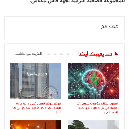
للمجموعة الصحية الترابية بجهة فاس-مكناس.
حدث كم
قد يعجبك ايضا
المزيد عن الكاتب
المغرب يمتلك مؤهلات ليصبح رائدا
هونغ كونغ تسجل أعلى درجة حرارة
إفريقيا في مراكز البيانات والذكاء
بلغت 36,9 درجة مئوية.. منذ حوالي 150
الاصطناعي
عاما