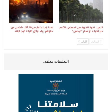
الصين: نشرة انذارية من المستوى الأحمر
كندا: إجلاء أكثر من 20 ألف شخص من
مع اقتراب الإعصار “دولفين”
منازلهم جراء حرائق غابات غرب البلاد
السابق
التالي
التعليقات مغلقة.