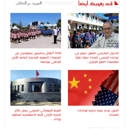
قد يعجبك ايضا
المزيد عن الكاتب
الدخول المدرسي المقبل سیتم في
1008 أطفال ويافعين يستفيدون من
موعده الرسمي المحدد سلفا طبقا
المخيمات الصيفية للمديرية العامة للأمن
لمقتضیات المقرر الوزاري…
الوطني ببوزنيقة
الصين توجه ضربة تجارية للولايات
المركز السينمائي المغربي يعلن نتائج
المتحدة
الدورة الأولى للجنة الاستشارية المكلفة
بإبداء…