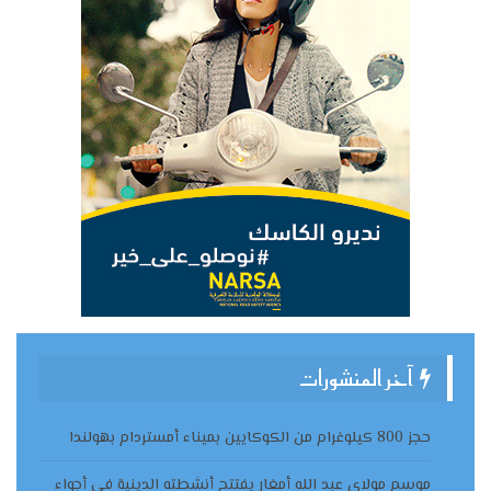
آخر المنشورات
حجز 800 كيلوغرام من الكوكايين بميناء أمستردام بهولندا
موسم مولاي عبد الله أمغار يفتتح أنشطته الدينية في أجواء