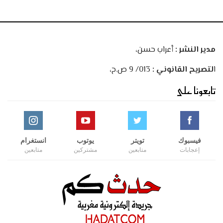
مدير النشر :
أعراب حسن،
ا
لتصريح القانوني :
013/ 9 ص.ح،
تابعونا على
فيسبوك
تويتر
يوتوب
انستغرام
إعجابات
متابعين
مشتركين
متابعين