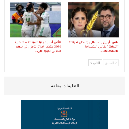
فاس: أوزين والعسالي يقودان تحركات
كأس أمم إفريقيا للسيدات – المغرب
“السنبلة” بفاس استعدادا
2026 منتخب الجزائر يتأهل إلى نصف
للاستحقاقات…
النهائي بفوزه على…
السابق
التالي
التعليقات مغلقة.