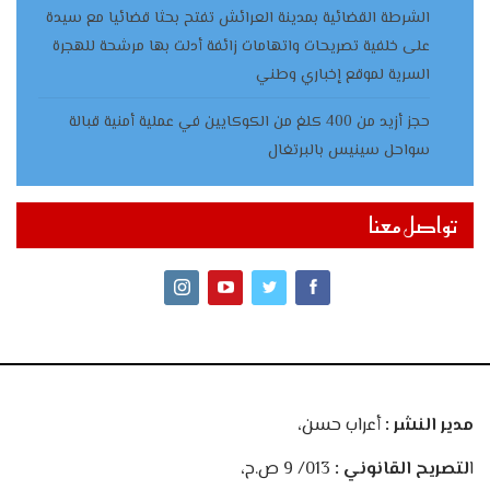
الشرطة القضائية بمدينة العرائش تفتح بحثا قضائيا مع سيدة
على خلفية تصريحات واتهامات زائفة أدلت بها مرشحة للهجرة
السرية لموقع إخباري وطني
حجز أزيد من 400 كلغ من الكوكايين في عملية أمنية قبالة
سواحل سينيس بالبرتغال
تواصل معنا
مدير النشر :
أعراب حسن،
ا
لتصريح القانوني :
013/ 9 ص.ح،