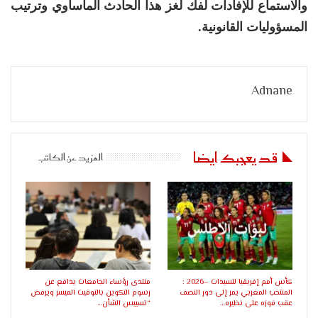
والاستماع للإفادات لفك لغز هذا الحادث المأساوي وترتيب
المسؤوليات القانونية.
Adnane
قد يعجبك ايضا
المزيد عن الكاتب
كأس أمم إفريقيا للسيدات –2026 :
منتدى رؤساء الجامعات يدافع عن
المنتخب المغربي يمر إلى دور النصف
رسوم التكوين بالتوقيت الميسر ويرفض
عقب فوزه على نظيره…
“تسييس الشأن…