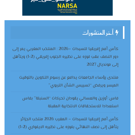
آخر المنشورات
كأس أمم إفريقيا للسيدات –2026 : المنتخب المغربي يمر إلى
دور النصف عقب فوزه على نظيره الجنوب إفريقي (2-1) ويتأهل
إلى مونديال 2027
منتدى رؤساء الجامعات يدافع عن رسوم التكوين بالتوقيت
الميسر ويرفض “تسييس الشأن التربوي”
فاس: أوزين والعسالي يقودان تحركات “السنبلة” بفاس
استعدادا للاستحقاقات الانتخابية المقبلة
كأس أمم إفريقيا للسيدات – المغرب 2026 منتخب الجزائر
يتأهل إلى نصف النهائي بفوزه على نظيره الايفواري (2-1)