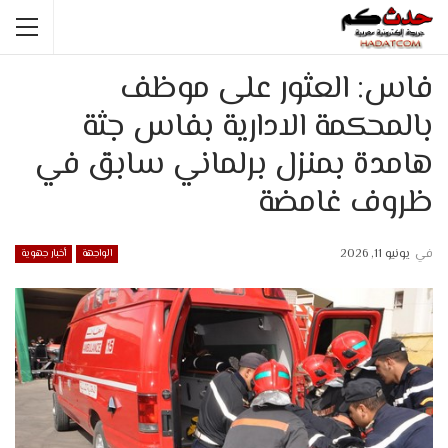
فاس: العثور على موظف
بالمحكمة الادارية بفاس جثة
هامدة بمنزل برلماني سابق في
ظروف غامضة
في
يونيو 11, 2026
الواجهة
أخبار جهوية