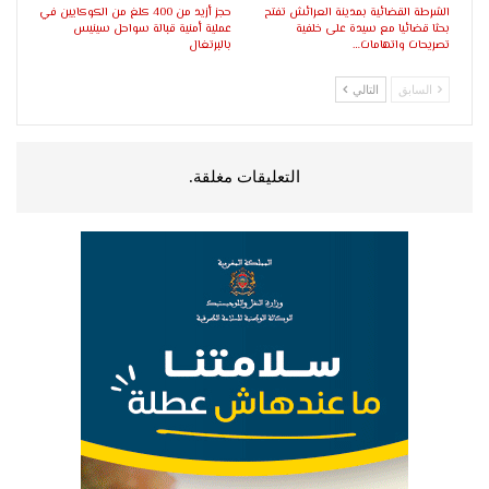
الشرطة القضائية بمدينة العرائش تفتح
حجز أزيد من 400 كلغ من الكوكايين في
بحثا قضائيا مع سيدة على خلفية
عملية أمنية قبالة سواحل سينيس
تصريحات واتهامات…
بالبرتغال
السابق
التالي
التعليقات مغلقة.