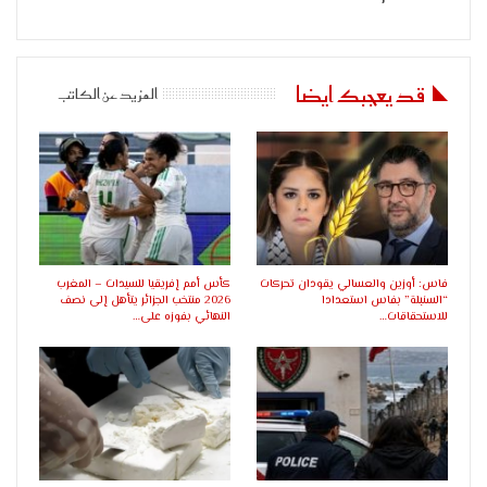
قد يعجبك ايضا
المزيد عن الكاتب
فاس: أوزين والعسالي يقودان تحركات
كأس أمم إفريقيا للسيدات – المغرب
“السنبلة” بفاس استعدادا
2026 منتخب الجزائر يتأهل إلى نصف
للاستحقاقات…
النهائي بفوزه على…