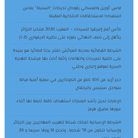
فاس: أوزين والعسالي يقودان تحركات “السنبلة” بفاس
استعدادا للاستحقاقات الانتخابية المقبلة
كأس أمم إفريقيا للسيدات – المغرب 2026 منتخب الجزائر
يتأهل إلى نصف النهائي بفوزه على نظيره الايفواري (2-1)
الشرطة القضائية بمدينة العرائش تفتح بحثا قضائيا مع سيدة
على خلفية تصريحات واتهامات زائفة أدلت بها مرشحة للهجرة
السرية لموقع إخباري وطني
حجز أزيد من 400 كلغ من الكوكايين في عملية أمنية قبالة
سواحل سينيس بالبرتغال
الإمارات تدين بأشد العبارات استهداف ناقلة تابعة لها أثناء
عبورها مضيق هرمز
الشرطة الإسبانية تفكك شبكة لتهريب المهاجرين بين الجزائر
وإسبانيا تتكون من 78 شخصا.. وتحجز 18 زورقا سريعا و 28