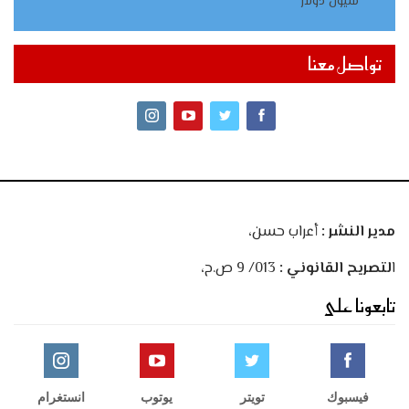
مليون دولار
تواصل معنا
مدير النشر :
أعراب حسن،
ا
لتصريح القانوني :
013/ 9 ص.ح،
تابعونا على
فيسبوك
تويتر
يوتوب
انستغرام