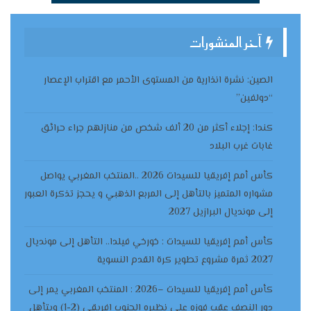
آخر المنشورات
الصين: نشرة انذارية من المستوى الأحمر مع اقتراب الإعصار
“دولفين”
كندا: إجلاء أكثر من 20 ألف شخص من منازلهم جراء حرائق
غابات غرب البلاد
كأس أمم إفريقيا للسيدات 2026 ..المنتخب المغربي يواصل
مشواره المتميز بالتأهل إلى المربع الذهبي و يحجز تذكرة العبور
إلى مونديال البرازيل 2027
كأس أمم إفريقيا للسيدات : خورخي فيلدا.. التأهل إلى مونديال
2027 ثمرة مشروع تطوير كرة القدم النسوية
كأس أمم إفريقيا للسيدات –2026 : المنتخب المغربي يمر إلى
دور النصف عقب فوزه على نظيره الجنوب إفريقي (2-1) ويتأهل