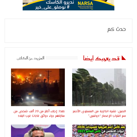
حدث كم
قد يعجبك ايضا
المزيد عن الكاتب
الصين: نشرة انذارية من المستوى الأحمر
كندا: إجلاء أكثر من 20 ألف شخص من
مع اقتراب الإعصار “دولفين”
منازلهم جراء حرائق غابات غرب البلاد