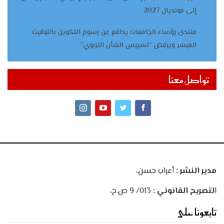
إلى مونديال 2027
منتدى رؤساء الجامعات يدافع عن رسوم التكوين بالتوقيت
الميسر ويرفض “تسييس الشأن التربوي”
تواصل معنا
مدير النشر :
أعراب حسن،
ا
لتصريح القانوني :
013/ 9 ص.ح،
تابعونا على