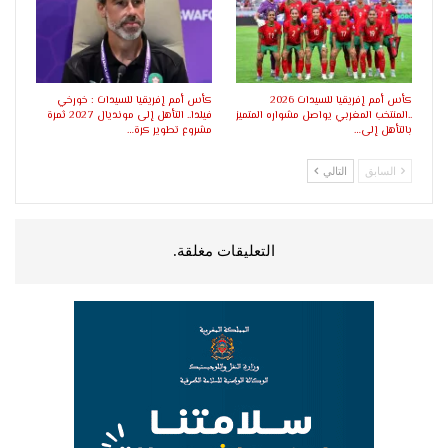
كأس أمم إفريقيا للسيدات 2026
كأس أمم إفريقيا للسيدات : خورخي
..المنتخب المغربي يواصل مشواره المتميز
فيلدا.. التأهل إلى مونديال 2027 ثمرة
بالتأهل إلى…
مشروع تطوير كرة…
السابق
التالي
التعليقات مغلقة.