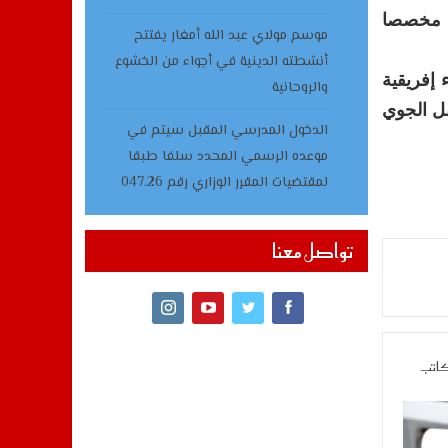
ا مخصصا
موسم مولاي عبد الله أمغار يفتتح
أنشطته الدينية في أجواء من الخشوع
 إفريقية
والروحانية
قل الجوي
الدخول المدرسي المقبل سیتم في
موعده الرسمي المحدد سلفا طبقا
لمقتضیات المقرر الوزاري رقم 047.26
تواصل معنا
كاتب