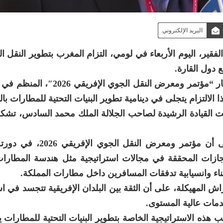
البريد الإلكتروني
لفقير، اليوم الأربعاء في لومي، التزام المغرب بتطوير النقل 
 دول القارة.
وأوضح السيد الفقير، في كلمة خلال جلسة في إطار “مؤتمر ومعرض النقل ا
تحت القيادة الرشيدة لصاحب الجلالة الملك محمد السادس، تش
وأشار المدير العام للمكتب الوطني للمطارات إلى أن مؤتمر وم
ازات المحققة في مجالات استراتيجية مثل هندسة المطارات،
اء وانسيابية تدفقات المسافرين داخل مطارات المملكة.
اش المهيكلة، على أن الثقة بين البلدان الإفريقية تتجسد في ا
دمات عالية المستوى.
هذه الاستراتيجية الخاصة بتطوير البنيات التحتية للمطارات 