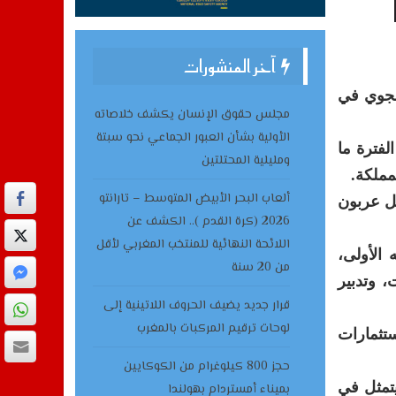
آخر المنشورات
الجوي في
مجلس حقوق الإنسان يكشف خلاصاته
الأولية بشأن العبور الجماعي نحو سبتة
لجوي الإفريقي 2026″، المنظم في الفترة ما
ومليلية المحتلتين
ألعاب البحر الأبيض المتوسط – تارانتو
كل عربون
2026 (كرة القدم ).. الكشف عن
اللائحة النهائية للمنتخب المغربي لأقل
عرض النقل الجوي الإفريقي 2026، في دورته الأولى،
من 20 سنة
 وتدبير
قرار جديد يضيف الحروف اللاتينية إلى
لوحات ترقيم المركبات بالمغرب
ستثمارات
حجز 800 كيلوغرام من الكوكايين
يتمثل في
بميناء أمستردام بهولندا