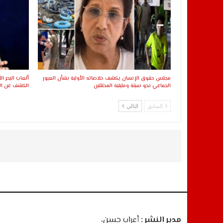
مجلس حقوق الإنسان يكشف خلاصاته الأولية بشأن العبور
الجماعي نحو سبتة ومليلية المحتلتين
الكشف عن اللا
السابق
التالي
مدير النشر :
أعراب حسن،