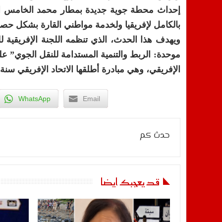
إحداث محطة جوية جديدة بمطار محمد الخامس الدو
بالكامل لإفريقيا ولخدمة مواطني القارة بشكل حص
ويهدف هذا الحدث، الذي تنظمه اللجنة الإفريقية ل
موحدة: الربط والتنمية المستدامة للنقل الجوي” ع
الإفريقي، وهي مبادرة أطلقها الاتحاد الإفريقي سنة 2018 لتحرير الأجواء الإفريقية وتعزيز الربط بين دول القارة
WhatsApp
Email
حدث كم
قد يعجبك ايضا