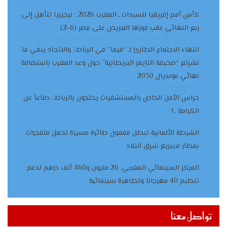
كأس أمم إفريقيا للسيدات ـ المغرب 2026 : نيجيريا تتأهل إلى
ربع النهائي عقب فوزها العريض على مصر (6-2)
انتهاء الاجتماع الطارئ لـ “فيفا” في الرباط.. والاتحاد ينفي ما
نشرتع “صحيفة التايمز البريطانية” حول وعد المغرب باستضافة
نهائي مونديال 2030
حراس الأمن الخاص بالمستشفيات يحتجون بالرباط.. دفاعاً عن
الكرامة ..!
الشرطة الألمانية تبطل مفعول طائرة مسيرة تحمل متفجرات
بمطار لايبزيغ شرق البلاد
المركز السينمائي المغربي: 26 مليون و460 ألف درهم لدعم
تنظيم 40 مهرجانا وتظاهرة سينمائية
تواصل معنا