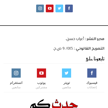
مدير النشر :
أعراب حسن،
ا
لتصريح القانوني :
013/ 9 ص.ح،
تابعونا على
فيسبوك
تويتر
يوتوب
انستغرام
إعجابات
متابعين
مشتركين
متابعين