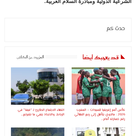
الشرعية الدولية ومبادرة السلام العربية
.
حدث كم
قد يعجبك ايضا
المزيد عن الكاتب
كأس أمم إفريقيا للسيدات – المغرب
انتهاء الاجتماع الطارئ لـ “فيفا” في
2026 : مالاوي يتأهل إلى ربع النهائي
الرباط.. والاتحاد ينفي ما نشرتع…
رغم خسارته أمام…