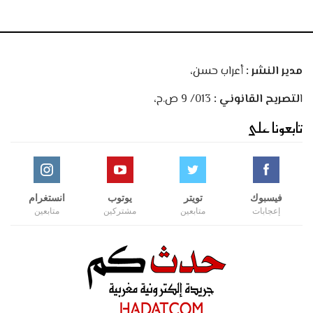
مدير النشر :
أعراب حسن،
ا
لتصريح القانوني :
013/ 9 ص.ح،
تابعونا على
فيسبوك
تويتر
يوتوب
انستغرام
إعجابات
متابعين
مشتركين
متابعين