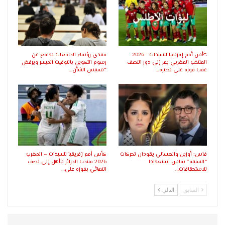
كأس أمم إفريقيا للسيدات –2026 :
منتدى رؤساء الجامعات يدافع عن
المنتخب المغربي يمر إلى دور النصف
رسوم التكوين بالتوقيت الميسر ويرفض
عقب فوزه على نظيره…
“تسييس الشأن…
فاس: أوزين والعسالي يقودان تحركات
كأس أمم إفريقيا للسيدات – المغرب
“السنبلة” بفاس استعدادا
2026 منتخب الجزائر يتأهل إلى نصف
للاستحقاقات…
النهائي بفوزه على…
السابق
التالي