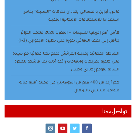
فاس: أوزين والعسالي يقودان تحركات “السنبلة” بفاس
استعدادا للاستحقاقات الانتخابية المقبلة
كأس أمم إفريقيا للسيدات – المغرب 2026 منتخب الجزائر
يتأهل إلى نصف النهائي بفوزه على نظيره الايفواري (2-1)
الشرطة القضائية بمدينة العرائش تفتح بحثا قضائيا مع سيدة
على خلفية تصريحات واتهامات زائفة أدلت بها مرشحة للهجرة
السرية لموقع إخباري وطني
حجز أزيد من 400 كلغ من الكوكايين في عملية أمنية قبالة
سواحل سينيس بالبرتغال
تواصل معنا