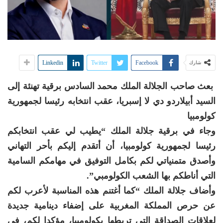
Linkedin
Twitter
Facebook
شارك
بعث صاحب الجلالة الملك محمد السادس برقية تهنئة إلى
السيد أبيلاردو دي لا إسبريا، عقب انتخابه رئيسا لجمهورية
كولومبيا
وجاء في برقية جلالة الملك “يطيب لي عقب انتخابكم
رئيسا لجمهورية كولومبيا، أن أتقدم إليكم بأحر التهاني
وأصدق متمنياتي لكم بكامل التوفيق في مهامكم السامية
التي أناطكم بها الشعب الكولومبي”.
وأضاف جلالة الملك “كما أغتنم هذه المناسبة لأعرب لكم
عن حرص المملكة المغربية على إضفاء دينامية جديدة
لعلاقات الصداقة التي تربطها بكولومبيا، مؤكدا لكم، في