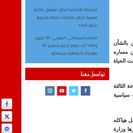
الشرطة الألمانية تبطل مفعول طائرة
مسيرة تحمل متفجرات بمطار لايبزيغ
شرق البلاد
المركز السينمائي المغربي: 26 مليون
 بالشأن
و460 ألف درهم لدعم تنظيم 40
ن مساره
مهرجانا وتظاهرة سينمائية
ت الحياة
تواصل معنا
يونيو الجاري على الساعة الثالثة
 سياسية
ل هياكله
ها وزارة