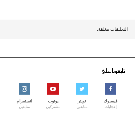
التعليقات مغلقة.
تابعونا على
فيسبوك
تويتر
يوتوب
انستغرام
إعجابات
متابعين
مشتركين
متابعين