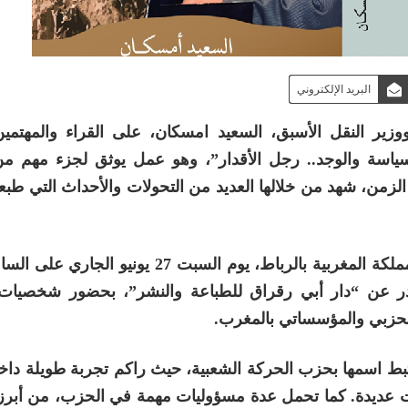
البريد الإلكتروني
زير النقل الأسبق، السعيد امسكان، على القراء والمهتمين
سياسة والوجد.. رجل الأقدار”، وهو عمل يوثق لجزء مهم م
الزمن، شهد من خلالها العديد من التحولات والأحداث التي طبع
ومن المرتقب أن يحتضن فضاء المكتبة الوطنية للمملكة المغربية بالرباط، يوم السبت 27 
صادر عن “دار أبي رقراق للطباعة والنشر”، بحضور شخصيات
الحزبي والمؤسساتي بالمغرب
.
تبط اسمها بحزب الحركة الشعبية، حيث راكم تجربة طويلة داخ
وات عديدة. كما تحمل عدة مسؤوليات مهمة في الحزب، من أبرز