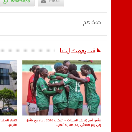
WhatsApp
Email
حدث كم
قد يعجبك ايضا
كأس أمم إفريقيا للسيدات – المغرب 2026 : مالاوي يتأهل
انتهاء الاجتما
إلى ربع النهائي رغم خسارته أمام…
نشرتع…