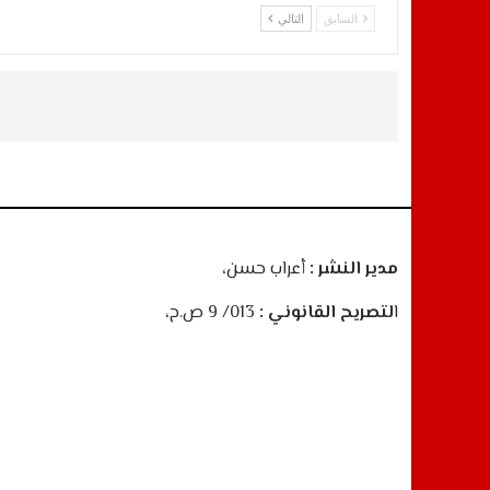
السابق
التالي
مدير النشر :
أعراب حسن،
ا
لتصريح القانوني :
013/ 9 ص.ح،