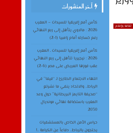
آخر المنشورات
كأس أمم إفريقيا للسيدات – المغرب
ثقافة وإعلام
2026 : مالاوي يتأهل إلى ربع النهائي
رغم خسارته أمام زامبيا (1-2)
كأس أمم إفريقيا للسيدات ـ المغرب
2026 : نيجيريا تتأهل إلى ربع النهائي
عقب فوزها العريض على مصر (6-2)
انتهاء الاجتماع الطارئ لـ “فيفا” في
الرباط.. والاتحاد ينفي ما نشرتع
“صحيفة التايمز البريطانية” حول وعد
المغرب باستضافة نهائي مونديال
2030
حراس الأمن الخاص بالمستشفيات
يحتجون بالرباط.. دفاعاً عن الكرامة ..!