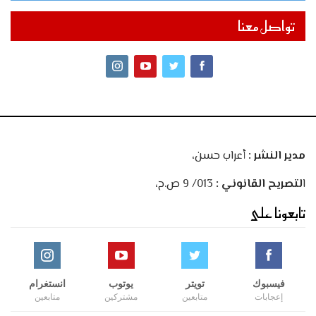
تواصل معنا
مدير النشر :
أعراب حسن،
ا
لتصريح القانوني :
013/ 9 ص.ح،
تابعونا على
فيسبوك
تويتر
يوتوب
انستغرام
إعجابات
متابعين
مشتركين
متابعين