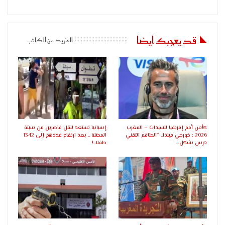
قد يعجبك ايضا
المزيد عن الكاتب
كأس أمم إفريقيا للسيدات – المغرب
إسبانيا تستعد لنقل قاصرين من سبتة
2026 : خورخي فيلدا.. “الطاقم التقني
المحتلة .. بعد ارتفاع عددهم إلى 1342
درس بشكل…
طفلا..!