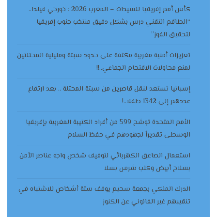
كأس أمم إفريقيا للسيدات – المغرب 2026 : خورخي فيلدا..
“الطاقم التقني درس بشكل دقيق منتخب جنوب إفريقيا
لتحقيق الفوز”
تعزيزات أمنية مغربية مكثفة على حدود سبتة ومليلية المحتلتين
لمنع محاولات الاقتحام الجماعي..!!
إسبانيا تستعد لنقل قاصرين من سبتة المحتلة .. بعد ارتفاع
عددهم إلى 1342 طفلا..!
الأمم المتحدة توشح 599 من أفراد الكتيبة المغربية بإفريقيا
الوسطى تقديراً لجهودهم في حفظ السلام
استعمال الصاعق الكهربائي لتوقيف شخص واجه عناصر الأمن
بسلاح أبيض وكلب شرس بسلا
الدرك الملكي بجمعة سحيم يوقف ستة أشخاص للاشتباه في
تنقيبهم غير القانوني عن الكنوز