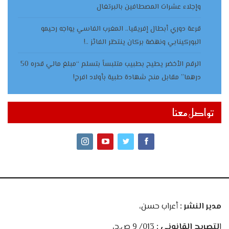
وإجلاء عشرات المصطافين بالبرتغال
قرعة دوري أبطال إفريقيا.. المغرب الفاسي يواجه رحيمو
البوركينابي ونهضة بركان ينتظر الفائز ..!
الرقم الأخضر يطيح بطبيب متلبساً بتسلم “مبلغ مالي قدره 50
درهما” مقابل منح شهادة طبية بأولاد افرج!
تواصل معنا
مدير النشر :
أعراب حسن،
ا
لتصريح القانوني :
013/ 9 ص.ح،