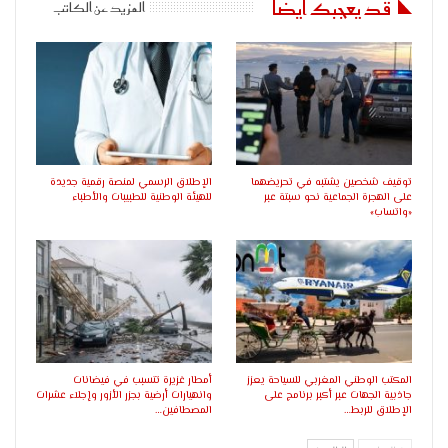
قد يعجبك ايضا
المزيد عن الكاتب
توقيف شخصين يشتبه في تحريضهما
الإطلاق الرسمي لمنصة رقمية جديدة
على الهجرة الجماعية نحو سبتة عبر
للهيئة الوطنية للطبيبات والأطباء
«واتساب»
المكتب الوطني المغربي للسياحة يعزز
أمطار غزيرة تتسبب في فيضانات
جاذبية الجهات عبر أكبر برنامج على
وانهيارات أرضية بجزر الأزور وإجلاء عشرات
الإطلاق للربط…
المصطافين…