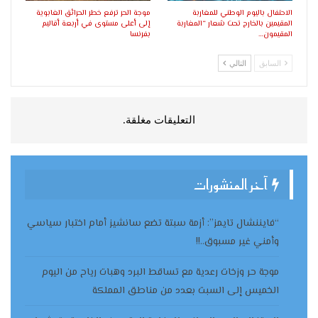
الاحتفال باليوم الوطني للمغاربة
موجة الحر ترفع خطر الحرائق الغابوية
المقيمين بالخارج تحت شعار “المغاربة
إلى أعلى مستوى في أربعة أقاليم
المقيمون…
بفرنسا
السابق
التالي
التعليقات مغلقة.
آخر المنشورات
“فايننشال تايمز”: أزمة سبتة تضع سانشيز أمام اختبار سياسي
وأمني غير مسبوق..!!
موجة حر وزخات رعدية مع تساقط البرد وهبات رياح من اليوم
الخميس إلى السبت بعدد من مناطق المملكة