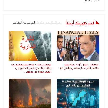
حدث كم
قد يعجبك ايضا
المزيد عن الكاتب
“فايننشال تايمز”: أزمة سبتة تضع
موجة حر وزخات رعدية مع تساقط البرد
سانشيز أمام اختبار سياسي وأمني غير…
وهبات رياح من اليوم الخميس إلى
السبت بعدد من مناطق…