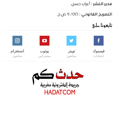
مدير النشر :
أعراب حسن،
ا
لتصريح القانوني :
013/ 9 ص.ح،
تابعونا على
فيسبوك
تويتر
يوتوب
انستغرام
إعجابات
متابعين
مشتركين
متابعين