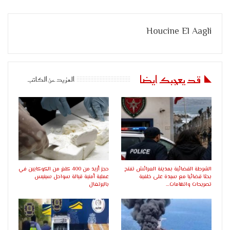
Houcine El Aagli
قد يعجبك ايضا
المزيد عن الكاتب
الشرطة القضائية بمدينة العرائش تفتح
حجز أزيد من 400 كلغ من الكوكايين في
بحثا قضائيا مع سيدة على خلفية
عملية أمنية قبالة سواحل سينيس
تصريحات واتهامات…
بالبرتغال