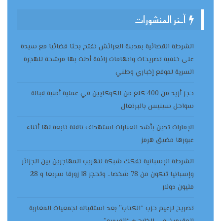
آخر المنشورات
الشرطة القضائية بمدينة العرائش تفتح بحثا قضائيا مع سيدة
على خلفية تصريحات واتهامات زائفة أدلت بها مرشحة للهجرة
السرية لموقع إخباري وطني
حجز أزيد من 400 كلغ من الكوكايين في عملية أمنية قبالة
سواحل سينيس بالبرتغال
الإمارات تدين بأشد العبارات استهداف ناقلة تابعة لها أثناء
عبورها مضيق هرمز
الشرطة الإسبانية تفكك شبكة لتهريب المهاجرين بين الجزائر
وإسبانيا تتكون من 78 شخصا.. وتحجز 18 زورقا سريعا و 28
مليون دولار
تصريح لزعيم حزب “الكتاب” بعد استقباله لجمعيات المغاربة