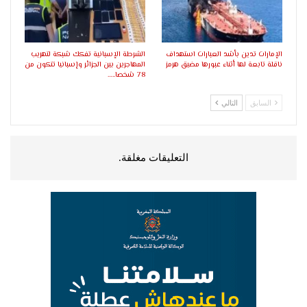
الإمارات تدين بأشد العبارات استهداف
الشرطة الإسبانية تفكك شبكة لتهريب
ناقلة تابعة لها أثناء عبورها مضيق هرمز
المهاجرين بين الجزائر وإسبانيا تتكون من
78 شخصا..…
السابق
التالي
التعليقات مغلقة.