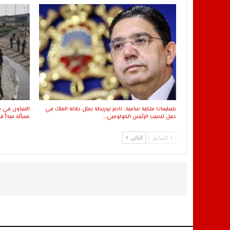
بتعليمات ملكية سامية.. ناصر بوريطة يمثل جلالة الملك في
التعاون في مج
حفل تنصيب الرئيس الكولومبي…
مسألة مبدأ قا
السابق
التالي