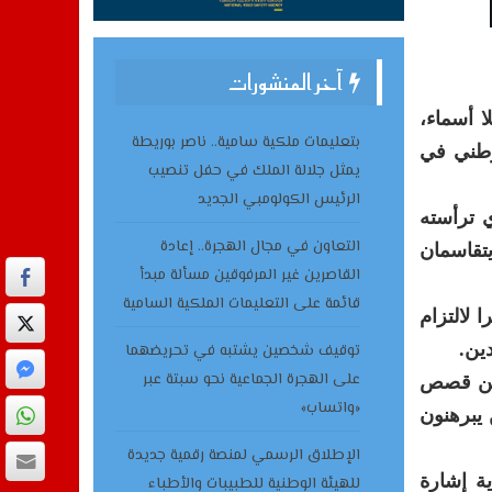
آخر المنشورات
فال مؤسسة للا أسماء،
بتعليمات ملكية سامية.. ناصر بوريطة
وطني في
يمثل جلالة الملك في حفل تنصيب
الرئيس الكولومبي الجديد
دراسية 2025-2026 للمؤسسة، الذي ترأسته
التعاون في مجال الهجرة.. إعادة
يتقاسمان
القاصرين غير المرفوقين مسألة مبدأ
قائمة على التعليمات الملكية السامية
 لالتزام
ين.
توقيف شخصين يشتبه في تحريضهما
على الهجرة الجماعية نحو سبتة عبر
 من قصص
«واتساب»
يبرهنون
الإطلاق الرسمي لمنصة رقمية جديدة
ة إشارة
للهيئة الوطنية للطبيبات والأطباء