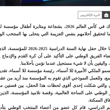
البريد الإلكتروني
أشاد أعضاء المنتخب الوطني لكرة القدم، المشارك في كأس العالم 2026، بشجاعة ومثابرة أط
لتحقيق أحلامهم بنفس العزيمة التي يتحلى بها المنتخب ال
وفي رسالة مصورة وجهت من المكسيك، وتم بثها خلال حفل نهاية السنة ال
اء الفريق الوطني على التأكيد على أن كرة القدم والإدماج 
 واليقين بأن لا شيء مستحيل عندما نؤمن بأحلامنا.
سمو الملكي الأميرة للا أسماء، رئيسة مؤسسة للا أسماء، تقديرا
، وللعمل النموذجي الذي تقوم به المؤسسة منذ أزيد من عقد
نائي والتي شكلت إحدى أقوى لحظات هذا الحفل، بين قصتين
الوطني على الساحة العالمية، وقصة تلاميذ المؤسسة، الذين 
اق الممكنة.
هم الدراسي، قام كل عضو من أعضاء المنتخب الوطني بتأدي