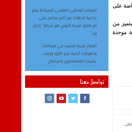
ياضة على
المكتب الوطني المغربي للسياحة يعزز
جاذبية الجهات عبر أكبر برنامج على
متميز من
الإطلاق للربط الجوي مع شركة “رايان
ة موحدة
إير”
أمطار غزيرة تتسبب في فيضانات
وانهيارات أرضية بجزر الأزور وإجلاء
عشرات المصطافين بالبرتغال
تواصل معنا
كاتب