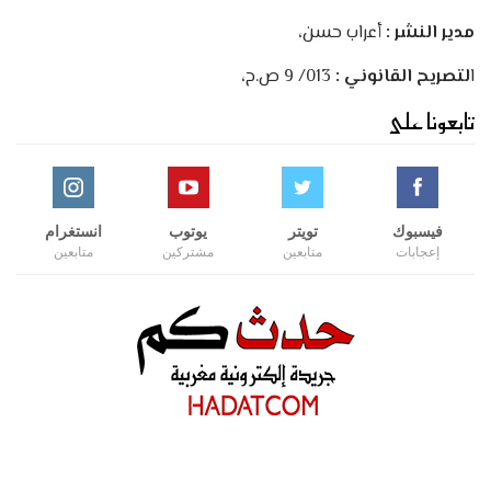
مدير النشر :
أعراب حسن،
ا
لتصريح القانوني :
013/ 9 ص.ح،
تابعونا على
فيسبوك
تويتر
يوتوب
انستغرام
إعجابات
متابعين
مشتركين
متابعين