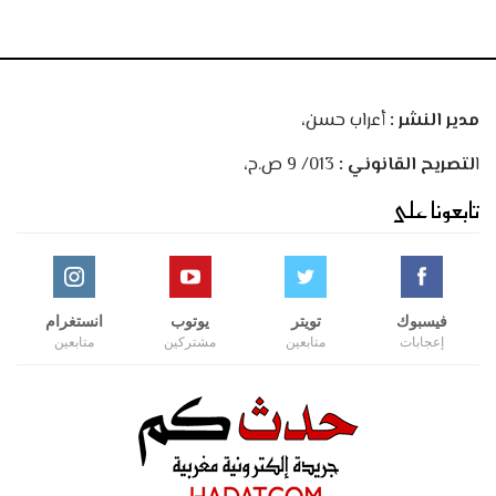
مدير النشر :
أعراب حسن،
ا
لتصريح القانوني :
013/ 9 ص.ح،
تابعونا على
فيسبوك
تويتر
يوتوب
انستغرام
إعجابات
متابعين
مشتركين
متابعين