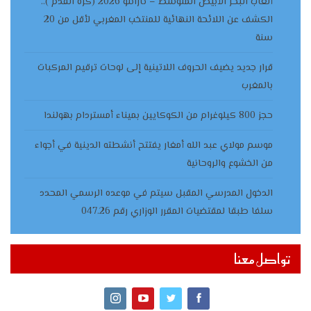
ألعاب البحر الأبيض المتوسط – تارانتو 2026 (كرة القدم )..
الكشف عن اللائحة النهائية للمنتخب المغربي لأقل من 20
سنة
قرار جديد يضيف الحروف اللاتينية إلى لوحات ترقيم المركبات
بالمغرب
حجز 800 كيلوغرام من الكوكايين بميناء أمستردام بهولندا
موسم مولاي عبد الله أمغار يفتتح أنشطته الدينية في أجواء
من الخشوع والروحانية
الدخول المدرسي المقبل سیتم في موعده الرسمي المحدد
سلفا طبقا لمقتضیات المقرر الوزاري رقم 047.26
تواصل معنا