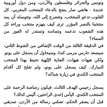
وتونس والجزائر وفلسطين والأردن، ومن دول أوروبية
عديدة . هاتفي صار يضج بالدعاء للمنتخب المغربي. كل
القلوب تدعو للمنتخب، وتتضرع إلى الله، وتتوسله أن يمد
منتخبنا بالنصر المؤزر. ترى كيف ينهزم منتخب وراءه كل
هذه الشعوب تدعمه وتسانده وتستدر له الفوز من
السماء؟
في الدقيقة الثالثة من الوقت الإضافي من الشوط الثاني،
سيصعد حارس مرمى كندا، وسيحاول أن يسجل على بونو.
ولكن هيهات هيهات، العناية الإلهية تحيط بهذا المنتخب
المبارك. كيف يسجل على بونو، ولم تفلح كل أقدام
المنتخب الكندي في زيارة شباكه؟
يسجل رحيمي الهدف الثالث، فيكون رصاصة الرحمة على
المنتخب الكندي. اليأس إحدى الراحتين، أليس كذلك؟
قبل أن يصفر الحكم، تصلني رسالة من الأردن. صديقي