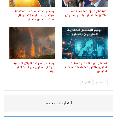
“فايننشال تايمز”: أزمة سبتة تضع
موجة حر وزخات رعدية مع تساقط البرد
سانشيز أمام اختبار سياسي وأمني غير…
وهبات رياح من اليوم الخميس إلى
السبت بعدد من مناطق…
الاحتفال باليوم الوطني للمغاربة
موجة الحر ترفع خطر الحرائق الغابوية
المقيمين بالخارج تحت شعار “المغاربة
إلى أعلى مستوى في أربعة أقاليم
المقيمون…
بفرنسا
السابق
التالي
التعليقات مغلقة.