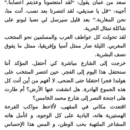
سعد من عمان يقول: “لقد أمتعتمونا وعذبتم أعصابنا.”
أجيبه: “قل يا صديقي، لقد انتصرنا بعد نصب. أنت منا،
نحن المغاربة.” بعد قليل سيرسل لي نصبا لبونو على
شاكلة تمثال الحرية.
لقد تحولت كل عواطف العرب والمسلمين نحو المنتخب
المغربي. الليلة صار ممثل آسيا وإفريقيا، ممثل ما يفوق
نصف البشرية.
خرجت إلى الشارع مباشرة كي أحتفل. المؤكد أننا
سنحتفل هذا اليوم إلى الفجر. حين انتصر المنتخب على
هولندا فجرا احتفلنا حتى الضحى. لا أفهم من أين أتت كل
هذه الجموع الهادرة. هل انشقت عنها الأرض؟ أم طارت
هلى اجنحة النصر إلى شارع محمد الخامس؟
اقتعدت مكاني في المقهى، لألاحظ مواكب الفرحة
الهستيرية هاته، البادية على كل الوجوه، و اتأمل هاته
المشاعر الملتهبة بحب الوطن، و المس هذا الإحساس