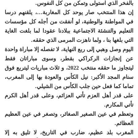
بالفخر الذي استولى وتمكن من كل النفوس.
إن هذا المنتخب صار يوحد كل المغاربة…، يلقنهم درسا
في المواطنة والوطنية، لو أنفقت من أجله كل مؤسسات
التعليم والتنشئة الاجتماعية ببلادنا عقودا لما بلغت الغاية
التي بلغها بنا ، ولما ناهزت المرمى الذي حققه.
اليوم وصل وهبي إلى ربع النهاية، لا تفصله إلا مباراة واحدة
عن إنجازات الركراكي بقطر، وسوى مباراتان فقط
ليتجاوز ما حققه منتخب 2022، و ثلاث مباريات ليتربع فوق
سنام المجد الأكبر: نيل الكأس والعودة بها إلى المغرب،
تماما كما فعل حين جلب الكأس من الشيلي.
على قدر أهل العزم تأتي العزائم، وعلى قدر أهل الكرم
تأتي المكارم.
وتعظم في عين الصغير الصغائر، وتصغر في عين العظيم
العظائم.
المغرب بلد عظيم، ضارب في التاريخ، لا تليق به إلا