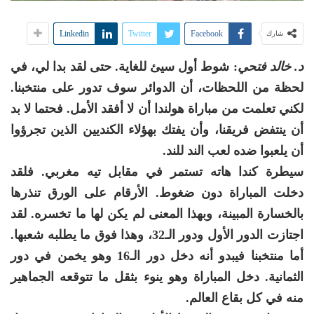
Linkedin
Twitter
Facebook
شارك
د. خالد فتحي
: شوط أول سيئ للغاية. حتى لقد بدا لي، في
لحظة من اللحظات، أن الدوائر سوف تدور على منتخبنا.
لكني تعلمت من مباراة هولندا أن لا أفقد الأمل. فحتما لا بد
أن ينتفض فريقنا، وأن يفتك بهؤلاء الكنديين الذين تجرؤوا
أن يلعبوا ضده لعب الند للند.
سيطرة كندا هاته تستمر في مقابل تيه مغربي. فلقد
دخلت المباراة دون ضغوط. الأرقام على الورق تنذرها
بالخسارة المبينة، وبهذا المعنى لم يكن لها ما تخسره. لقد
اجتازت الدور الأول ودور الـ32، وهذا فوق ما يطلبه شعبها.
أما منتخبنا فيبدو أنه دخل دور الـ16 وهو يخمن في دور
الثمانية. دخل المباراة وهو ينوء بثقل ما تتوقعه الجماهير
منه في كل بقاع العالم.