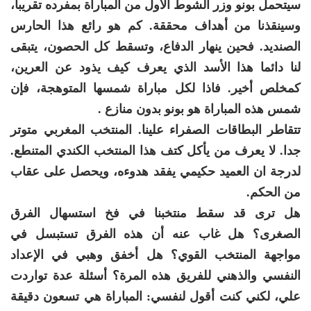
سيتحمل بونو وزر الشوط الأول من المباراة بمفرده تقريبا،
وسينقذنا من أهداف محققة. كم هو رائع هذا الحارس
الصنديد. فحين ينهار الدفاع، وتسقط كل الحصون، يتبقى
لنا دائما هذا الأسد الذي يعرف كيف يذود عن العرين،
كمخلص أخير. فاذا لكل مباراة شمسها المتوهجة، فإن
شمس هذه المباراة هو بونو بدون منازع .
تتقاطر البطاقات الصفراء علينا. المنتخب المغربي متوتر
جدا. لا يعرف من يأكل كتف هذا المنتخب الكندي المتنطع.
لدرجة ان العميد حكيمي يفقد هدوءه، ويحصل على عقاب
من الحكم.
هل ترى قد سقط منتخبنا في فخ استسهال الفرق
الصغرى؟ هل غاب عنه أن هذه الفرق تستبسل في
مواجهة المنتخب القوي؟ هل أخفق وهبي في الإعداد
النفسي والذهني للفريق هذه المرة؟ أسئلة عدة تواردت
علي، لكني كنت أقول لنفسي: المباراة هي تسعون دقيقة