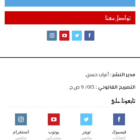
تواصل معنا
مدير النشر :
أعراب حسن،
ا
لتصريح القانوني :
013/ 9 ص.ح،
تابعونا على
فيسبوك
تويتر
يوتوب
انستغرام
إعجابات
متابعين
مشتركين
متابعين