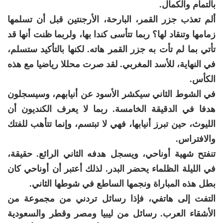
بالتمام والكمال.
ألم تعذب جزر القمر، البارحة، الأرجنتين قبل أن تسلمها
زمامها وتنقاد لها؟ ربما تتأسى كندا بها، ولربما ظنت أنها قد
تأتي بما لم تأت به جزر القمر هاته. لكنها بالتأكيد ستسلم،
في النهاية، للأسد المغربي. لقد صرت محللا رياضيا مع هذه
الكأس.
في الشوط الثاني سيكشر الأسود عن أنيابهم، وسيسجلون
هدفا في الدقيقة الخامسة. ربما لا يعرف الكنديون أن
الليوث، حين تبرز أنيابها، فهي لا تبتسم، وإنما تتأهب للفتك
والافتراس.
تنفتح شهية أوناحي، ويسجل هدفه الثاني الرائع. حقيقة،
في الليلة الظلماء يحضر البدر. لذلك أعتبر أن أوناحي كان
بطل هذه المباراة ونجمها الساطع في شوطها الثاني.
التفت إلى هاتفي، فإذا رسائل تردني من مجموعة من
الأشقاء العرب. رسائل من ليبيا ومصر وقطر والسعودية