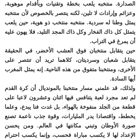
الصدارة. منتخبه يلعب بخطة وتقنيات وبأقدام موهوبة،
وعزائم وإرادات لا تلين، لكنه ينتصر بالخصوص لأن منتخبه
يمثل وطنا له سردية. منتخبه منتخب ذو هوية، حين يلعب
يتمثل كل ذاك الفخار وكل ذاك المجد التليد، فلا يهون عليه
أن يمرغ في التراب.
حين يتقابل منتخبان فوق العشب الأخضر، في الحقيقة
يتقابل شعبان وسرديتان، كلاهما تريد أن تنتصر على
الأخرى، ومنتخبنا متفوق من هذه الناحية. إنه يمثل المغرب
أيها السادة.
ولذلك، قد علمني مسار منتخبنا بالمونديال أن كرة القدم
لم تعد مجرد لعبة يتنافس فيها اثنان وعشرون لاعبا على
قطعة من الجلد منفوخة بالهواء، بل غدت فنا يبدع، وعلما
يخطط، واقتصادا يدر المليارات، وقوة جذب ناعمة تصنع
صورة الأوطان وتبني مكانتها في العالم. ومن يحسن
الإعداد لها لا يكسب مباراة فحسب، وإنما يكسب احترام