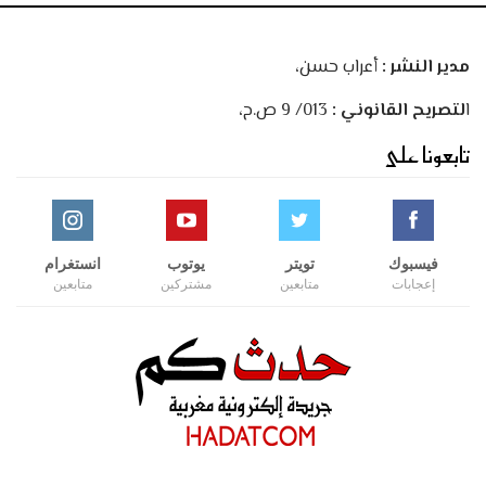
مدير النشر :
أعراب حسن،
ا
لتصريح القانوني :
013/ 9 ص.ح،
تابعونا على
فيسبوك
تويتر
يوتوب
انستغرام
إعجابات
متابعين
مشتركين
متابعين