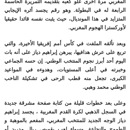
المغربي مرة أخرى علو كعبه بتقديمه التمريرة الحاسمة
الرابعة له في البطولة. وهو رقم يجسد أثره الإيجابي
المتزايد في هذا المونديال، حيث يثبت نفسه قائدا حقيقيا
لأوركسترا الهجوم المغربي.
وبعد تألقه الملفت في كأس أمم إفريقيا الأخيرة، والتي
تربع على عرش هدافيها، يبرهن إبراهيم دياز على أنه بات
اليوم أحد أبرز نجوم المنتخب الوطني. إن حسه الجماعي
وخبرته في أعلى المستويات، وهدوءه في المواعيد
الكبرى، تجعل منه قطب الرحى في تشكيلة الناخب
الوطني محمد وهبي.
وعلى بعد خطوات قليلة من كتابة صفحة مشرقة جديدة
في السجل الذهبي لكرة القدم المغربية ، يجسد إبراهيم
دياز الوجه الجديد للمنتخب المغربي، المفعم بالموهبة و
الطموح والنجاعة. وسواء لعب بقميص ريال مدريد أو