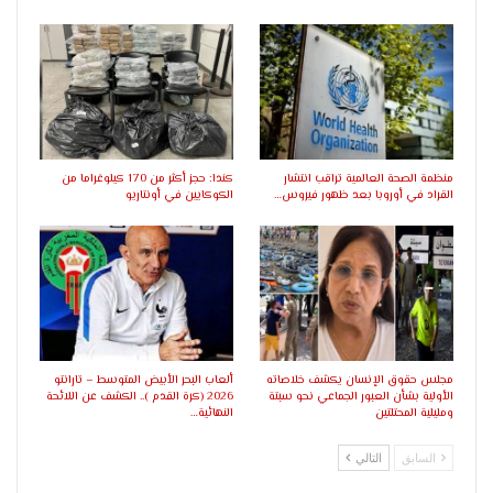
منظمة الصحة العالمية تراقب انتشار
كندا: حجز أكثر من 170 كيلوغراما من
القراد في أوروبا بعد ظهور فيروس…
الكوكايين في أونتاريو
مجلس حقوق الإنسان يكشف خلاصاته
ألعاب البحر الأبيض المتوسط – تارانتو
الأولية بشأن العبور الجماعي نحو سبتة
2026 (كرة القدم ).. الكشف عن اللائحة
ومليلية المحتلتين
النهائية…
السابق
التالي