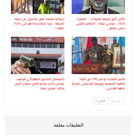
كأس أمم إفريقيا للسيدات – المغرب
إسبانيا تستعد لنقل قاصرين من سبتة
2026 : خورخي فيلدا.. “الطاقم التقني
المحتلة .. بعد ارتفاع عددهم إلى 1342
درس بشكل…
طفلا..!
الأمم المتحدة توشح 599 من أفراد
استعمال الصاعق الكهربائي لتوقيف
الكتيبة المغربية بإفريقيا الوسطى تقديراً
شخص واجه عناصر الأمن بسلاح أبيض
لجهودهم في…
وكلب شرس بسلا
السابق
التالي
التعليقات مغلقة.