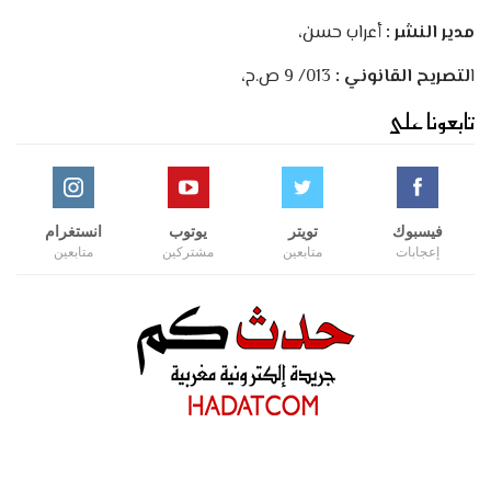
مدير النشر :
أعراب حسن،
ا
لتصريح القانوني :
013/ 9 ص.ح،
تابعونا على
فيسبوك
تويتر
يوتوب
انستغرام
إعجابات
متابعين
مشتركين
متابعين