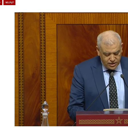
الواجهة
ش