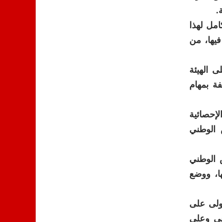
.
مل لهذا
فيها، من
 الهيئة
فة بمهام
لإحصائية
 الوطني
 الوطني
ها، ووضع
تولى على
ني وعلى