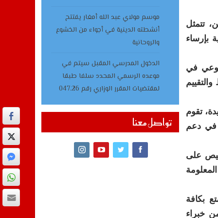
موسم مولاي عبد الله أمغار يفتتح
ن، تتمثل
أنشطته الدينية في أجواء من الخشوع
ة بإرساء
والروحانية
الدخول المدرسي المقبل سیتم في
نوعي في
موعده الرسمي المحدد سلفا طبقا
والتقييم
لمقتضیات المقرر الوزاري رقم 047.26
دة، تقوم
تواصل معنا
 في دعم
صيص على
لمعلومة
ع بكافة
ن خبراء