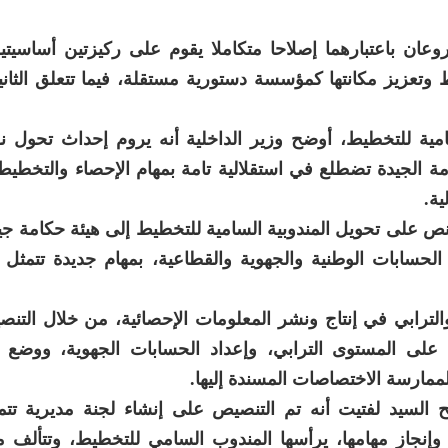
عان باعتبارهما إصلاحا متكاملا يقوم على ركيزتين أساسيتي
ط وتعزيز مكانتها كمؤسسة دستورية مستقلة، فيما تتعلق الثاني
مية للتخطيط، أوضح وزير الداخلية أنه يروم إحداث تحول 
امة الجيدة تضطلع في استقلالية تامة بمهام الإحصاء والتخطيط 
ية.
 نص على تحويل المندوبية السامية للتخطيط إلى هيئة حكامة جي
 الحسابات الوطنية والجهوية والقطاعية، بمهام جديدة تتمثل
الترابي في إنتاج ونشر المعلومات الإحصائية، من خلال التن
ة على المستوى الترابي، وإعداد الحسابات الجهوية، ووضع ا
لممارسة الاختصاصات المسندة إليها.
ح السيد لفتيت أنه تم التنصيص على إنشاء لجنة مديرية تتمت
 وإنجاز مهامها، يرأسها المندوب السامي للتخطيط، وتتألف م