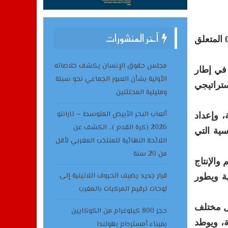
آخر المنشورات
صادق مجلس النواب، في جلسة تشريعية عقدها اليوم الاثنين، بالإجماع على مشروع القانون رقم 047.26 المتعلق
مجلس حقوق الإنسان يكشف خلاصاته
 في إطار
الأولية بشأن العبور الجماعي نحو سبتة
ستراتيجي
ومليلية المحتلتين
ألعاب البحر الأبيض المتوسط – تارانتو
، وإعداد
2026 (كرة القدم ).. الكشف عن
سية التي
اللائحة النهائية للمنتخب المغربي لأقل
من 20 سنة
والإنتاج
قرار جديد يضيف الحروف اللاتينية إلى
ية ويطور
لوحات ترقيم المركبات بالمغرب
مل مختلف
حجز 800 كيلوغرام من الكوكايين
ة، ويوطد
بميناء أمستردام بهولندا