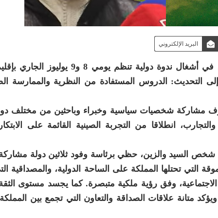
البريد الإلكتروني
يشارك نائب رئيس مجلس النواب، محمد والزين، في أشغال ندوة دولية تنظم يومي 8
لى التحديث: الدروس المستفادة من النظرية والممارسة الص
عرف مشاركة شخصيات سياسية وخبراء وباحثين من مختلف دول 
تجارب، انطلاقا من التجربة الصينية القائمة على الابتكار
في شخص السيد والزين، حظي برئاسة وفود ثلاثين دولة مشارك
موقة التي تحتلها المملكة على الساحة الدولية، والمصداقية ا
 الاجتماعية، وفق رؤية ملكية متبصرة. كما يجسد مستوى الثقة 
يؤكد متانة علاقات الصداقة والتعاون التي تجمع بين المملكة 