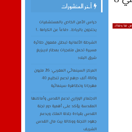
آخر المنشورات
حراس الأمن الخاص بالمستشفيات
من هنا وهناك
يحتجون بالرباط.. دفاعاً عن الكرامة ..!
الشرطة الألمانية تبطل مفعول طائرة
مسيرة تحمل متفجرات بمطار لايبزيغ
شرق البلاد
المركز السينمائي المغربي: 26 مليون
و460 ألف درهم لدعم تنظيم 40
مهرجانا وتظاهرة سينمائية
الاجتماع الوزاري لدعم القدس وأماكنها
المقدسة يؤكد على أهمية دور لجنة
القدس بقيادة جلالة الملك ويدعم
جهود اللجنة ووكالة بيت مال القدس
الشريف