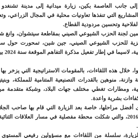
إلى جانب العاصمة بكين، زيارة ميدانية إلى مدينة تشنغدو 
شاريع التي تنفذها تعاونيات محلية في المجال الزراعي، وت
 الفلاحية وتحسين مردودية القطاع.
ين لجنة الحزب الشيوعي الصيني بمقاطعة سيتشوان، وانغ شي
لمركزية للحزب الشيوعي الصيني، جين شين، تمحورت حول سب
التعاون الثنائي بين إق
، خلال هذه اللقاءات، بالمقومات الاستراتيجية التي يزخر بها
ازنة، منوهين بالقدرات التصنيعية المتنامية للمملكة، وبنيتها
ية، ومطارات تغطي مختلف جهات البلاد، وشبكة متقدمة م
كفاءات بشرية واعدة.
ى أفضل مراحلها، خاصة بعد الزيارة التي قام بها صاحب الجلا
محمد السادس إلى جمهورية الصين الشعبية سنة 2016، والتي شكلت محطة مفصلية في مسار العلاقات 
الزيارة، سلسلة من اللقاءات مع مسؤولين رفيعي المستوى 