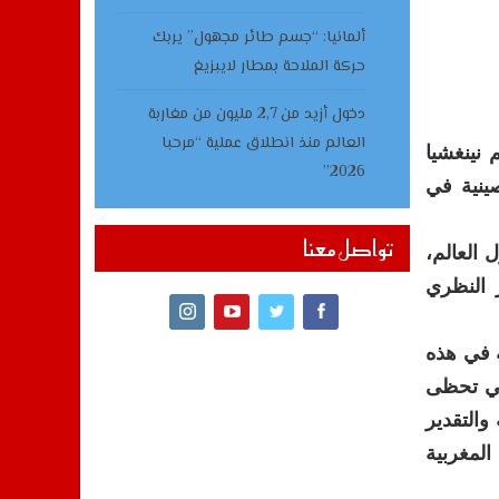
ألمانيا: “جسم طائر مجهول” يربك
حركة الملاحة بمطار لايبزيغ
دخول أزيد من 2,7 مليون من مغاربة
العالم منذ انطلاق عملية “مرحبا
 و9 يوليوز الجاري بإقليم نينغشيا
2026”
ينية في
تواصل معنا
العالم،
 النظري
ة في هذه
لتي تحظى
والتقدير
المغربية