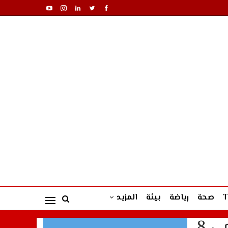
صحة
رياضة
بيئة
المزيد
نائب رئيس مجلس النواب محمد والزين .. في ندوة دولية تنظم يومي 8