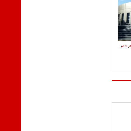
2 مليون و460 ألف درهم لدعم