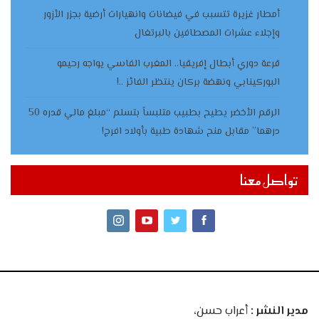
أمطار غزيرة تتسبب في فيضانات وانهيارات أرضية بجزر الأزور
وإجلاء عشرات المصطافين بالبرتغال
قرعة دوري أبطال إفريقيا.. المغرب الفاسي يواجه رحيمو
البوركينابي ونهضة بركان ينتظر الفائز ..!
الرقم الأخضر يطيح بطبيب متلبساً بتسلم “مبلغ مالي قدره 50
درهما” مقابل منح شهادة طبية بأولاد افرج!
تواصل معنا
مدير النشر :
أعراب حسن،