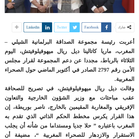
Linkedin
Twitter
Facebook
شارك
أعربت رئيسة مجموعة الصداقة البرلمانية الشيلي –
المغرب، ماريا كاتالينا ديل ريال ميهوفيلوفيتش، اليوم
الثلاثاء بالرباط، مجددا عن دعم المجموعة لقرار مجلس
الأمن رقم 2797 الصادر في أكتوبر الماضي حول الصحراء
المغربية.
وقالت ديل ريال ميهوفيلوفيتش، في تصريح للصحافة
عقب مباحثات مع وزير الشؤون الخارجية والتعاون
الإفريقي والمغاربة المقيمين بالخارج، ناصر بوريطة، إن
هذا القرار يكرس مخطط الحكم الذاتي الذي تقدم به
المغرب باعتباره ” حلا جديا ومستداما من شأنه أن يجلب
الاستقرار والازدهار للصحراء المغربية “، مضيفة أن