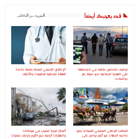
قد يعجبك ايضا
المزيد عن الكاتب
توقيف شخصين يشتبه في تحريضهما
الإطلاق الرسمي لمنصة رقمية جديدة
على الهجرة الجماعية نحو سبتة عبر
للهيئة الوطنية للطبيبات والأطباء
«واتساب»
المكتب الوطني المغربي للسياحة يعزز
أمطار غزيرة تتسبب في فيضانات
جاذبية الجهات عبر أكبر برنامج على
وانهيارات أرضية بجزر الأزور وإجلاء عشرات