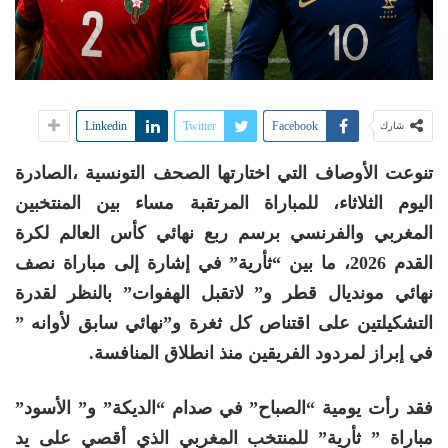
Linkedin
Twitter
Facebook
شارك
تنوعت الأوصاف التي اختارتها الصحف التونسية ،الصادرة
اليوم الثلاثاء، للمباراة المرتقبة مساء بين المنتخبين
المغربي والفرنسي برسم ربع نهائي كأس العالم لكرة
القدم 2026، ما بين “ثأرية” في إشارة إلى مباراة نصف
نهائي مونديال قطر و” لاتقبل الهفوات” بالنظر لقدرة
التشكيلتين على اقتناص كل ثغرة و”نهائي سابق لأوانه ”
في إبراز لمردود الفريقين منذ انطلاق المنافسة.
فقد رأت يومية “الصباح” في صدام “الديكة” و” الأسود”
مباراة ” ثأرية” للمنتخب المغربي الذي أقصي على يد