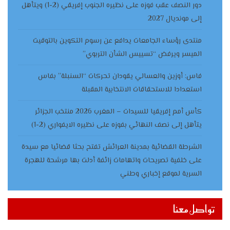
دور النصف عقب فوزه على نظيره الجنوب إفريقي (2-1) ويتأهل
إلى مونديال 2027
منتدى رؤساء الجامعات يدافع عن رسوم التكوين بالتوقيت
الميسر ويرفض “تسييس الشأن التربوي”
فاس: أوزين والعسالي يقودان تحركات “السنبلة” بفاس
استعدادا للاستحقاقات الانتخابية المقبلة
كأس أمم إفريقيا للسيدات – المغرب 2026 منتخب الجزائر
يتأهل إلى نصف النهائي بفوزه على نظيره الايفواري (2-1)
الشرطة القضائية بمدينة العرائش تفتح بحثا قضائيا مع سيدة
على خلفية تصريحات واتهامات زائفة أدلت بها مرشحة للهجرة
السرية لموقع إخباري وطني
تواصل معنا