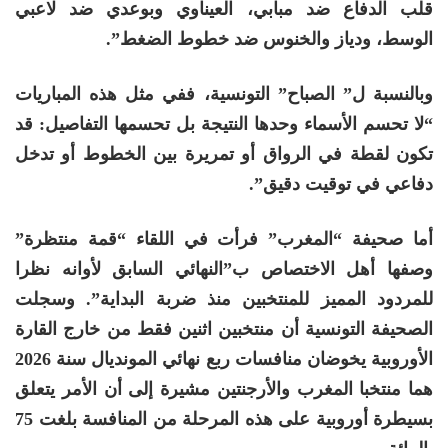
قلب الدفاع ضد مبابي، العيناوي وبوعدي ضد لاعبي
الوسط، ودياز والخنوس ضد خطوط الضغط”.
وبالنسبة ل” الصباح” التونسية، ففي مثل هذه المباريات
“لا تحسم الأسماء وحدها النتيجة بل تحسمها التفاصيل: قد
تكون لقطة في الرواق أو تمريرة بين الخطوط أو تدخل
دفاعي في توقيت دقيق”.
أما صحيفة “المغرب” فرأت في اللقاء “قمة منتظرة”
وصفها أهل الاختصاص ب”النهائي السابق لأوانه نظرا
للمردود المميز للمنتخبين منذ ضربة البداية”. وسجلت
الصحيفة التونسية أن منتخبين اثنين فقط من خارج القارة
الأوروبية يخوضان منافسات ربع نهائي المونديال سنة 2026
هما منتخبا المغرب والأرجنتين مشيرة إلى أن الأمر يتعلق
بسيطرة أوروبية على هذه المرحلة من المنافسة بلغت 75