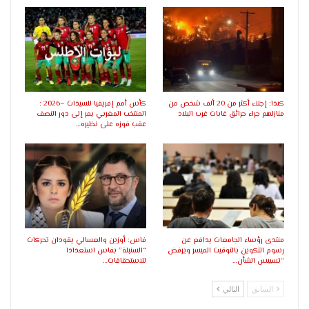
كندا: إجلاء أكثر من 20 ألف شخص من
كأس أمم إفريقيا للسيدات –2026 :
منازلهم جراء حرائق غابات غرب البلاد
المنتخب المغربي يمر إلى دور النصف
عقب فوزه على نظيره…
منتدى رؤساء الجامعات يدافع عن
فاس: أوزين والعسالي يقودان تحركات
رسوم التكوين بالتوقيت الميسر ويرفض
“السنبلة” بفاس استعدادا
“تسييس الشأن…
للاستحقاقات…
السابق
التالي