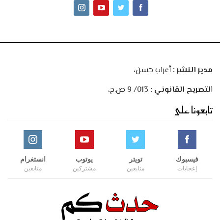
مدير النشر :
أعراب حسن،
ا
لتصريح القانوني :
013/ 9 ص.ح،
تابعونا على
فيسبوك
تويتر
يوتوب
انستغرام
إعجابات
متابعين
مشتركين
متابعين